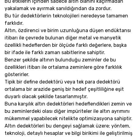
Bu etkilerin içinden sadece altın olanını kaçırmadan
yakalamak ve ayırmak sanıldığından da zordur.
Bu tür dedektörlerin teknolojileri neredeyse tamamen
farklıdır.
Altın, özdirenci ve birim uzunluğuna düşen endüktansı
itibarı ile çevrede bulunan diğer metal ve manyetik
özellikli hedeflerden bir ölçüde farklı değerlere, başka
bir ifade ile farklı zaman sabitlerine sahiptir.
Benzer şekilde altının bulunduğu zeminler de bu
özellikleri itibarı ile ortalama zeminlere göre farklılık
gösterirler.
Tipik bir define dedektörü veya tek para dedektörü
ortalama bir arazide geniş bir hedef çeşitliliğine eşit
duyarlı olacak şekilde tasarlanmıştır.
Buna karşılık altın dedektörleri hedeflendikleri zemin ve
bu zeminlerdeki olası diğer impüriteler ile altın ayrımını
mükemmel yapabilecek nitelikte optimizasyona sahiptir.
Altın dedektörleri bu dengeyi sağlamak üzere; yöntem,
teknoloji, detaylı hesaplar ve bilgi birikimi ile geliştirilmiş