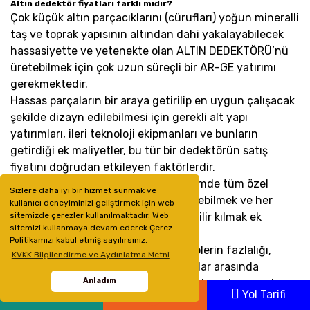
Altın dedektör fiyatları farklı mıdır?
Çok küçük altın parçacıklarını (cürufları) yoğun mineralli
taş ve toprak yapısının altından dahi yakalayabilecek
hassasiyette ve yetenekte olan ALTIN DEDEKTÖRÜ’nü
üretebilmek için çok uzun süreçli bir AR-GE yatırımı
gerekmektedir.
Hassas parçaların bir araya getirilip en uygun çalışacak
şekilde dizayn edilebilmesi için gerekli alt yapı
yatırımları, ileri teknoloji ekipmanları ve bunların
getirdiği ek maliyetler, bu tür bir dedektörün satış
fiyatını doğrudan etkileyen faktörlerdir.
Bu süreci doğru yönlendirmek, üretimde tüm özel
Sizlere daha iyi bir hizmet sunmak ve
koşulları tam ve eksiksiz yerine getirebilmek ve her
kullanıcı deneyiminizi geliştirmek için web
şeyden de önemlisi bunu sürdürülebilir kılmak ek
sitemizde çerezler kullanılmaktadır. Web
sitemizi kullanmaya devam ederek Çerez
maliyetler doğurmaktadır.
Politikamızı kabul etmiş sayılırsınız.
Ancak bu tür dedektörlere olan taleplerin fazlalığı,
KVKK Bilgilendirme ve Aydınlatma Metni
sürüm satışların yoğunluğu ve firmalar arasında
Anladım
yaşanan rekabet, fiyatları piyasa şartlarında en az kar
Whatsapp
Ara
Yol Tarifi
marj sınırına doğru çekmektedir.