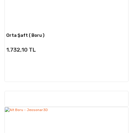
Orta Şaft ( Boru )
1.732,10 TL