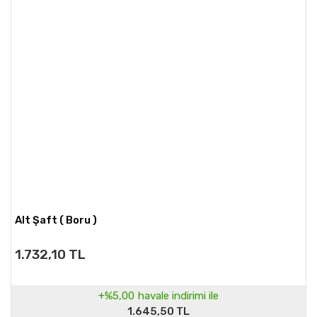
Alt Şaft ( Boru )
1.732,10 TL
+%5,00
havale indirimi ile
1.645,50 TL