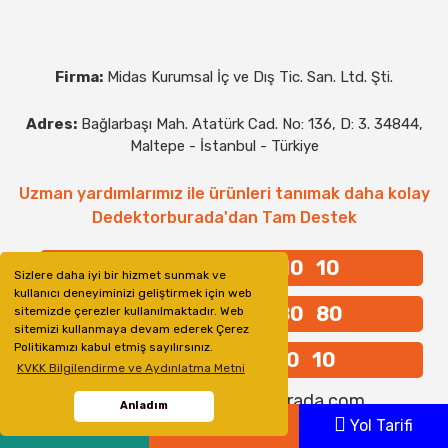
Firma:
Midas Kurumsal İç ve Dış Tic. San. Ltd. Şti.
Adres:
Bağlarbaşı Mah. Atatürk Cad. No: 136, D: 3. 34844,
Maltepe - İstanbul - Türkiye
Uzman yardımlarımız ile ürünleri tanımak daha kolay
Dedektorburada'dan Tam Destek
+90 542 248 10 10
Sizlere daha iyi bir hizmet sunmak ve
kullanıcı deneyiminizi geliştirmek için web
+90 542 248 80 80
sitemizde çerezler kullanılmaktadır. Web
sitemizi kullanmaya devam ederek Çerez
Politikamızı kabul etmiş sayılırsınız.
+90 216 371 10 10
KVKK Bilgilendirme ve Aydınlatma Metni
Email:
info@dedektorburada.com
Anladım
Whatsapp
Ara
Yol Tarifi
MAĞAZAMIZ