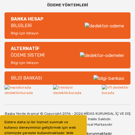
ÖDEME YÖNTEMLERİ
BANKA HESAP
BİLGİLERİ
Bilgi için tıklayın
ALTERNATİF
ÖDEME SİSTEMİ
Bilgi için tıklayın
BİLGİ BANKASI
Başka Yerde Arama! © Copyright 2016 - 2026 MİDAS KURUMSAL İÇ VE DIŞ
TİCARET SANAYİ LİMİTED ŞİRKETİ. Her Hakkı Saklıdır.
Sizlere daha iyi bir hizmet sunmak ve
Dedektorburada.com, bir Midas Kurumsal Markasıdır.
kullanıcı deneyiminizi geliştirmek için web
sitemizde çerezler kullanılmaktadır. Web
128bit SSL Güvenlik Sertifikası ile korunmaktadır.