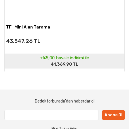
TF- Mini Alan Tarama
43.547,26 TL
+%5,00
havale indirimi ile
41.369,90 TL
Dedektorburada'dan haberdar ol
Abone Ol
Bizi Takip Edin