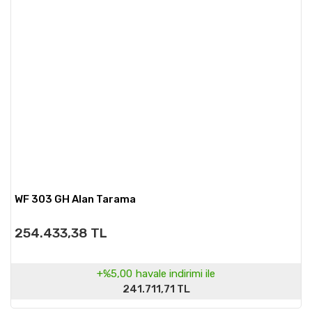
WF 303 GH Alan Tarama
254.433,38 TL
+%5,00
havale indirimi ile
241.711,71 TL