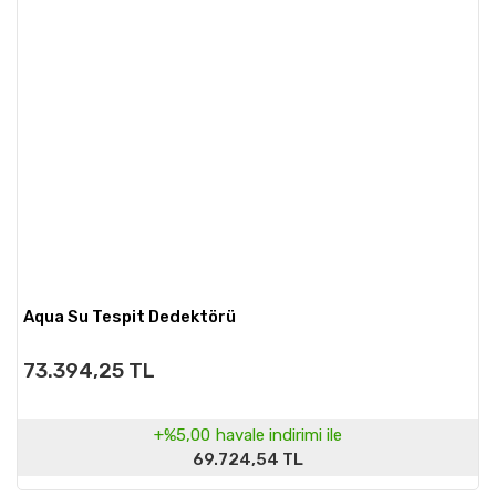
Aqua Su Tespit Dedektörü
73.394,25 TL
+%5,00
havale indirimi ile
69.724,54 TL