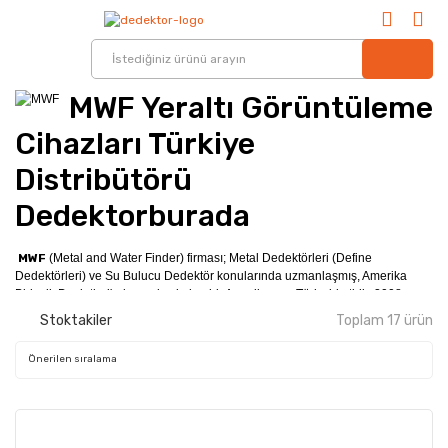
MWF Yeraltı Görüntüleme
Cihazları Türkiye
Distribütörü
Dedektorburada
MWF
(Metal and Water Finder) firması; Metal Dedektörleri (Define
Dedektörleri) ve Su Bulucu Dedektör konularında uzmanlaşmış, Amerika
Birleşik Devletleri'nde merkezi olan bir Amerikan ve Türk şirketidir. 2008
yılında Amerika (Chicago) ve Türkiye (İstanbul)'da kurulmuştur.
Sürekli olarak
Stoktakiler
Toplam 17 ürün
yeni teknojilerin bulunması, iyileştirilmesi ve geliştirilmesi üzerinde
çalışmaktadır.
Altın, define ve su yataklarının bilimsel olarak tespiti için
kullanılan teknolojik dedektörler üretmektedirler.