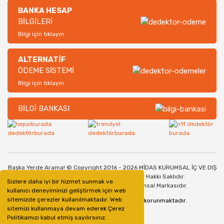
BANKA HESAP
BİLGİLERİ
Bilgi için tıklayın
ALTERNATİF
ÖDEME SİSTEMİ
Bilgi için tıklayın
BİLGİ BANKASI
Başka Yerde Arama! © Copyright 2016 - 2026 MİDAS KURUMSAL İÇ VE DIŞ
TİCARET SANAYİ LİMİTED ŞİRKETİ. Her Hakkı Saklıdır.
Sizlere daha iyi bir hizmet sunmak ve
Dedektorburada.com, bir Midas Kurumsal Markasıdır.
kullanıcı deneyiminizi geliştirmek için web
sitemizde çerezler kullanılmaktadır. Web
128bit SSL Güvenlik Sertifikası ile korunmaktadır.
sitemizi kullanmaya devam ederek Çerez
Politikamızı kabul etmiş sayılırsınız.