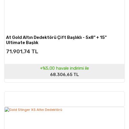
Teknolojik Gelişmeler
: Yeni teknolojilerin eklenmesi veya mevcut
teknolojilerin geliştirilmesi, altın dedektörlerinin fiyatını etkileyebilir.
Ek Aksesuarlar
: Altın dedektörleri, farklı aksesuarlarla birlikte
gelir. Bu aksesuarlar da fiyatları etkileyebilir.
At Gold Altın Dedektörü Çift Başlıklı - 5x8'' + 15''
Ultimate Başlık
71.901,74 TL
+%5,00
havale indirimi ile
68.306,65 TL