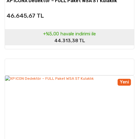
XP ICONX Dedektör – FULL Paket WSA ST Kulaklık
46.645,67 TL
+%5,00
havale indirimi ile
44.313,38 TL
Yeni