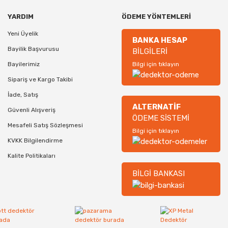
YARDIM
ÖDEME YÖNTEMLERİ
Yeni Üyelik
BANKA HESAP
Bayilik Başvurusu
BİLGİLERİ
Bayilerimiz
Bilgi için tıklayın
Sipariş ve Kargo Takibi
İade, Satış
ALTERNATİF
Güvenli Alışveriş
ÖDEME SİSTEMİ
Mesafeli Satış Sözleşmesi
Bilgi için tıklayın
KVKK Bilgilendirme
Kalite Politikaları
BİLGİ BANKASI