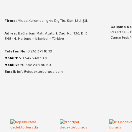
Firma:
Midas Kurumsal İç ve Dış Tic. San. Ltd. Şti.
Çalışma Sa
Pazartesi - 
Adres:
Bağlarbaşı Mah. Atatürk Cad. No: 136, D: 3.
Cumartesi: 1
34844, Maltepe - İstanbul - Türkiye
Telefon No:
0 216 371 10 10
Mobil 1:
90 542 248 10 10
Mobil 2:
90 542 248 80 80
Email:
info@dedektorburada.com