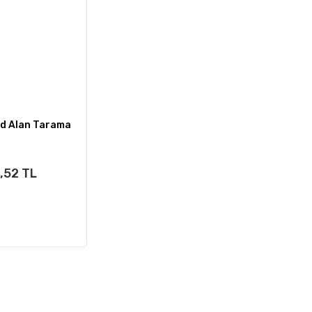
ld Alan Tarama
,52 TL