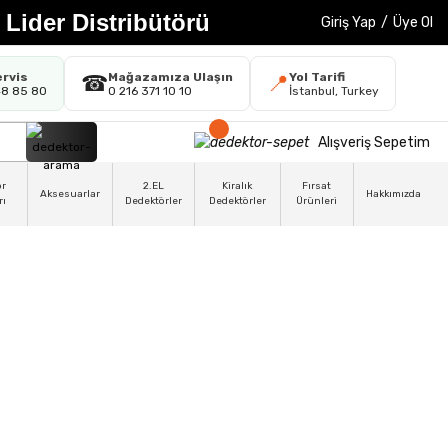
 Lider Distribütörü
Giriş Yap
/
Üye Ol
ervis
Mağazamıza Ulaşın
Yol Tarifi
☎
📍
48 85 80
0 216 371 10 10
İstanbul, Turkey
Alışveriş Sepetim
ör
2.EL
Kiralık
Fırsat
Aksesuarlar
Hakkımızda
rı
Dedektörler
Dedektörler
Ürünleri