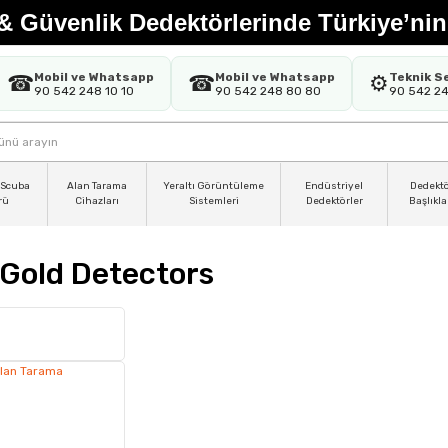
& Güvenlik Dedektörlerinde Türkiye’nin
Mobil ve Whatsapp
Mobil ve Whatsapp
Teknik S
☎
☎
⚙️
90 542 248 10 10
90 542 248 80 80
90 542 2
 Scuba
Alan Tarama
Yeraltı Görüntüleme
Endüstriyel
Dedekt
rü
Cihazları
Sistemleri
Dedektörler
Başlıkla
 Gold Detectors