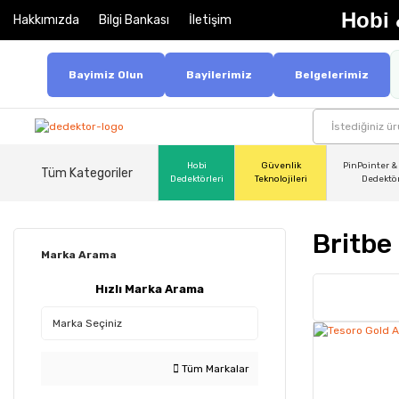
Hobi 
Hakkımızda
Bilgi Bankası
İletişim
Bayimiz Olun
Bayilerimiz
Belgelerimiz
Hobi
Güvenlik
PinPointer &
Tüm Kategoriler
Dedektörleri
Teknolojileri
Dedektö
Britbe
Marka Arama
Hızlı Marka Arama
Tüm Markalar