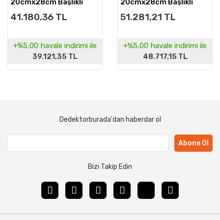
20cmx28cm Başlıklı
20cmx28cm Başlıklı
41.180,36 TL
51.281,21 TL
+%5,00
havale indirimi ile
+%5,00
havale indirimi ile
39.121,35 TL
48.717,15 TL
Dedektorburada'dan haberdar ol
Abone Ol
Bizi Takip Edin