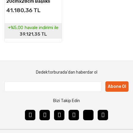
20cmx28cm Başlıklı
41.180,36 TL
+%5,00
havale indirimi ile
39.121,35 TL
Dedektorburada'dan haberdar ol
Abone Ol
Bizi Takip Edin