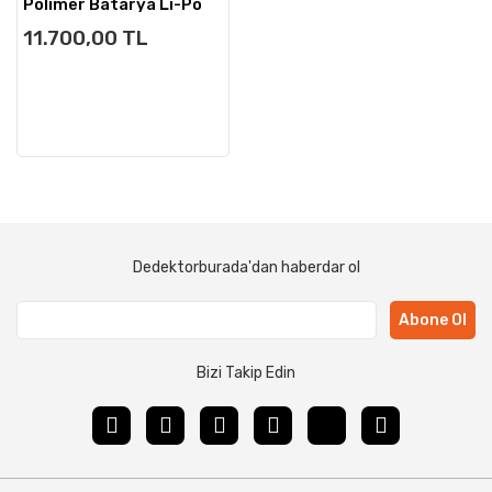
Polimer Batarya Li-Po
14.8V 3300MAH
11.700,00 TL
Dedektorburada'dan haberdar ol
Abone Ol
Bizi Takip Edin