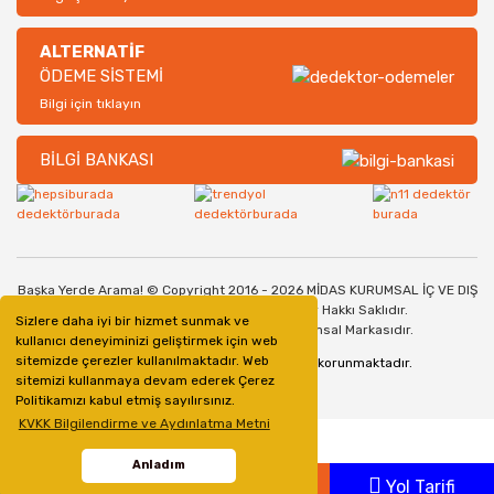
ALTERNATİF
ÖDEME SİSTEMİ
Bilgi için tıklayın
BİLGİ BANKASI
Başka Yerde Arama! © Copyright 2016 - 2026 MİDAS KURUMSAL İÇ VE DIŞ
TİCARET SANAYİ LİMİTED ŞİRKETİ. Her Hakkı Saklıdır.
Sizlere daha iyi bir hizmet sunmak ve
Dedektorburada.com, bir Midas Kurumsal Markasıdır.
kullanıcı deneyiminizi geliştirmek için web
sitemizde çerezler kullanılmaktadır. Web
128bit SSL Güvenlik Sertifikası ile korunmaktadır.
sitemizi kullanmaya devam ederek Çerez
Politikamızı kabul etmiş sayılırsınız.
KVKK Bilgilendirme ve Aydınlatma Metni
Anladım
Whatsapp
Ara
Yol Tarifi