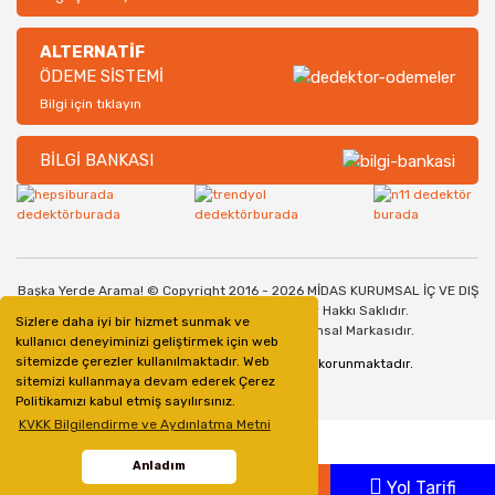
ALTERNATİF
ÖDEME SİSTEMİ
Bilgi için tıklayın
BİLGİ BANKASI
Başka Yerde Arama! © Copyright 2016 - 2026 MİDAS KURUMSAL İÇ VE DIŞ
TİCARET SANAYİ LİMİTED ŞİRKETİ. Her Hakkı Saklıdır.
Sizlere daha iyi bir hizmet sunmak ve
Dedektorburada.com, bir Midas Kurumsal Markasıdır.
kullanıcı deneyiminizi geliştirmek için web
sitemizde çerezler kullanılmaktadır. Web
128bit SSL Güvenlik Sertifikası ile korunmaktadır.
sitemizi kullanmaya devam ederek Çerez
Politikamızı kabul etmiş sayılırsınız.
KVKK Bilgilendirme ve Aydınlatma Metni
Anladım
Whatsapp
Ara
Yol Tarifi