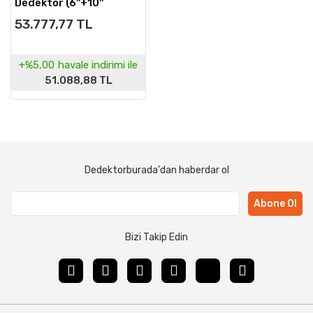
Dedektör (6''+10''
Başlıklı)
53.777,77 TL
+%5,00
havale indirimi ile
51.088,88 TL
Dedektorburada'dan haberdar ol
Abone Ol
Bizi Takip Edin