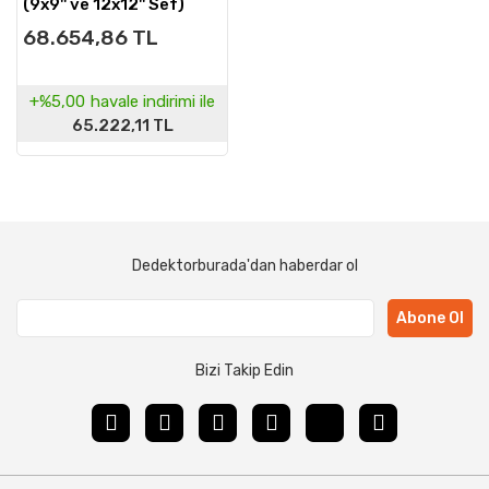
(9x9'' ve 12x12'' Sef)
68.654,86 TL
+%5,00
havale indirimi ile
65.222,11 TL
Dedektorburada'dan haberdar ol
Abone Ol
Bizi Takip Edin