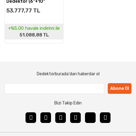
Dedektör (6''+10''
Başlıklı)
53.777,77 TL
+%5,00
havale indirimi ile
51.088,88 TL
Dedektorburada'dan haberdar ol
Abone Ol
Bizi Takip Edin