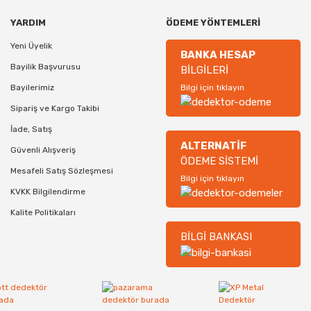
YARDIM
ÖDEME YÖNTEMLERİ
Yeni Üyelik
BANKA HESAP
Bayilik Başvurusu
BİLGİLERİ
Bayilerimiz
Bilgi için tıklayın
Sipariş ve Kargo Takibi
İade, Satış
ALTERNATİF
Güvenli Alışveriş
ÖDEME SİSTEMİ
Mesafeli Satış Sözleşmesi
Bilgi için tıklayın
KVKK Bilgilendirme
Kalite Politikaları
BİLGİ BANKASI