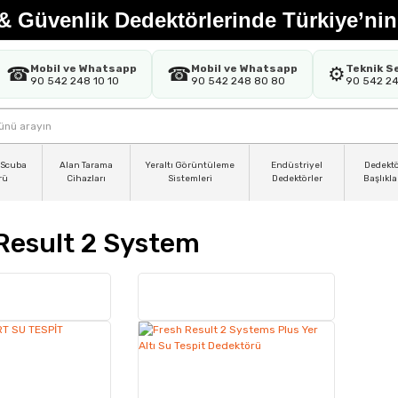
& Güvenlik Dedektörlerinde Türkiye’nin
Mobil ve Whatsapp
Mobil ve Whatsapp
Teknik S
☎
☎
⚙️
90 542 248 10 10
90 542 248 80 80
90 542 2
 Scuba
Alan Tarama
Yeraltı Görüntüleme
Endüstriyel
Dedekt
rü
Cihazları
Sistemleri
Dedektörler
Başlıkla
Result 2 System