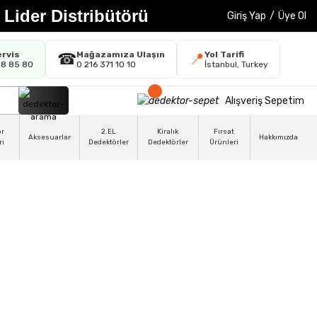
 Lider Distribütörü
Giriş Yap
/
Üye Ol
ervis
Mağazamıza Ulaşın
Yol Tarifi
☎
📍
48 85 80
0 216 371 10 10
İstanbul, Turkey
Alışveriş Sepetim
ör
2.EL
Kiralık
Fırsat
Aksesuarlar
Hakkımızda
rı
Dedektörler
Dedektörler
Ürünleri