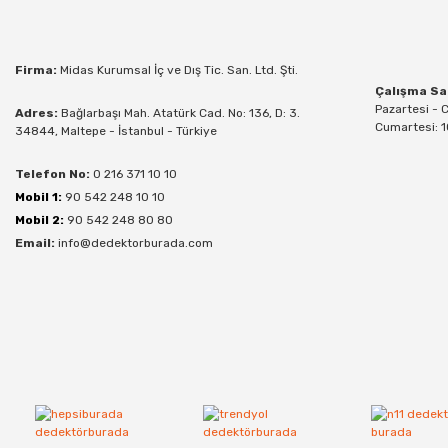
Firma:
Midas Kurumsal İç ve Dış Tic. San. Ltd. Şti.
Çalışma Sa
Pazartesi - 
Adres:
Bağlarbaşı Mah. Atatürk Cad. No: 136, D: 3.
Cumartesi: 1
34844, Maltepe - İstanbul - Türkiye
Telefon No:
0 216 371 10 10
Mobil 1:
90 542 248 10 10
Mobil 2:
90 542 248 80 80
Email:
info@dedektorburada.com