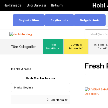
Hobi 
Hakkımızda
Bilgi Bankası
İletişim
Bayimiz Olun
Bayilerimiz
Belgelerimiz
Hobi
Güvenlik
PinPointer &
Tüm Kategoriler
Dedektörleri
Teknolojileri
Dedektö
Fresh 
Marka Arama
Hızlı Marka Arama
Tüm Markalar