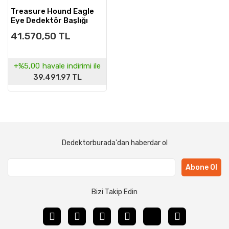
Treasure Hound Eagle
Eye Dedektör Başlığı
(Kartal Gözü Başlık)
41.570,50 TL
+%5,00
havale indirimi ile
39.491,97 TL
Dedektorburada'dan haberdar ol
Abone Ol
Bizi Takip Edin