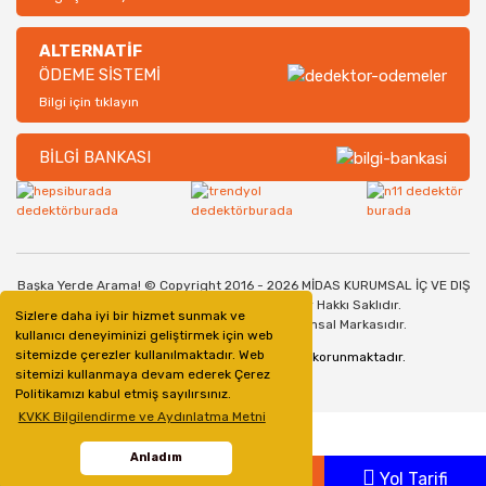
ALTERNATİF
ÖDEME SİSTEMİ
Bilgi için tıklayın
BİLGİ BANKASI
Başka Yerde Arama! © Copyright 2016 - 2026 MİDAS KURUMSAL İÇ VE DIŞ
TİCARET SANAYİ LİMİTED ŞİRKETİ. Her Hakkı Saklıdır.
Sizlere daha iyi bir hizmet sunmak ve
Dedektorburada.com, bir Midas Kurumsal Markasıdır.
kullanıcı deneyiminizi geliştirmek için web
sitemizde çerezler kullanılmaktadır. Web
128bit SSL Güvenlik Sertifikası ile korunmaktadır.
sitemizi kullanmaya devam ederek Çerez
Politikamızı kabul etmiş sayılırsınız.
KVKK Bilgilendirme ve Aydınlatma Metni
Anladım
Whatsapp
Ara
Yol Tarifi