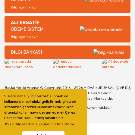
Bilgi için tıklayın
ALTERNATİF
ÖDEME SİSTEMİ
Bilgi için tıklayın
BİLGİ BANKASI
Başka Yerde Arama! © Copyright 2016 - 2026 MİDAS KURUMSAL İÇ VE DIŞ
TİCARET SANAYİ LİMİTED ŞİRKETİ. Her Hakkı Saklıdır.
Sizlere daha iyi bir hizmet sunmak ve
Dedektorburada.com, bir Midas Kurumsal Markasıdır.
kullanıcı deneyiminizi geliştirmek için web
sitemizde çerezler kullanılmaktadır. Web
128bit SSL Güvenlik Sertifikası ile korunmaktadır.
sitemizi kullanmaya devam ederek Çerez
Politikamızı kabul etmiş sayılırsınız.
KVKK Bilgilendirme ve Aydınlatma Metni