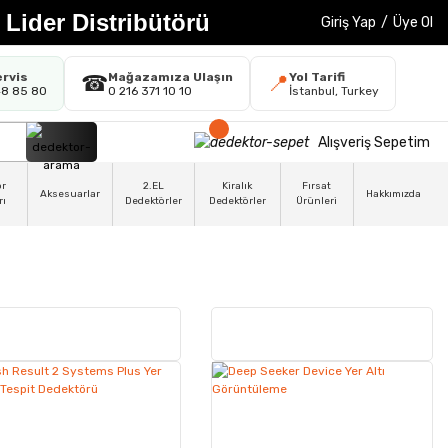
 Lider Distribütörü
Giriş Yap
/
Üye Ol
ervis
Mağazamıza Ulaşın
Yol Tarifi
☎
📍
48 85 80
0 216 371 10 10
İstanbul, Turkey
Alışveriş Sepetim
ör
2.EL
Kiralık
Fırsat
Aksesuarlar
Hakkımızda
rı
Dedektörler
Dedektörler
Ürünleri