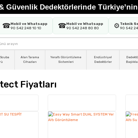
& Güvenlik Dedektörlerinde Türkiye’nin
Mobil ve Whatsapp
Mobil ve Whatsapp
Teknik S
☎
☎
⚙️
90 542 248 10 10
90 542 248 80 80
90 542 2
 Scuba
Alan Tarama
Yeraltı Görüntüleme
Endüstriyel
Dedekt
rü
Cihazları
Sistemleri
Dedektörler
Başlıkla
tect Fiyatları