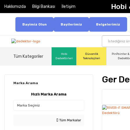
Hobi 
Hakkımızda
Bilgi Bankası
İletişim
Bayimiz Olun
Bayilerimiz
Belgelerimiz
Hobi
Güvenlik
PinPointer &
Tüm Kategoriler
Dedektörleri
Teknolojileri
Dedektö
Ger De
Marka Arama
Hızlı Marka Arama
Tüm Markalar