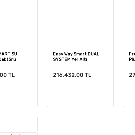
MART SU
Easy Way Smart DUAL
Fr
dektörü
SYSTEM Yer Altı
Pl
Görüntüleme
De
,00 TL
216.432,00 TL
27