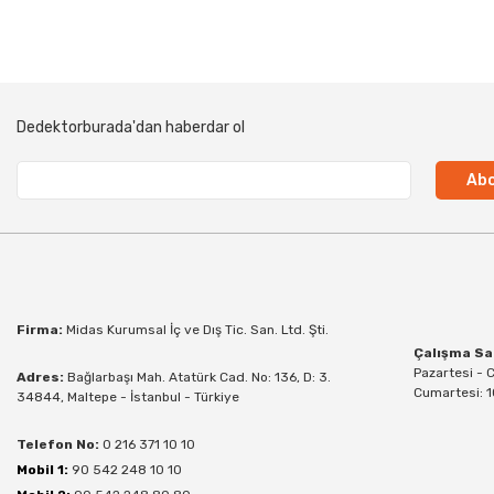
Dedektorburada'dan haberdar ol
Abo
Firma:
Midas Kurumsal İç ve Dış Tic. San. Ltd. Şti.
Çalışma Sa
Pazartesi - 
Adres:
Bağlarbaşı Mah. Atatürk Cad. No: 136, D: 3.
Cumartesi: 1
34844, Maltepe - İstanbul - Türkiye
Telefon No:
0 216 371 10 10
Mobil 1:
90 542 248 10 10