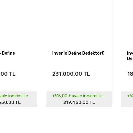
o Define
Invenio Define Dedektörü
In
De
,00 TL
231.000,00 TL
18
ale indirimi ile
+%5,00
havale indirimi ile
+%
650,00 TL
219.450,00 TL