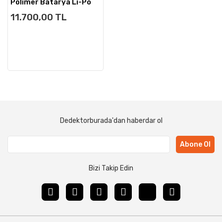
Polimer Batarya Li-Po
14.8V 3300MAH
11.700,00 TL
Dedektorburada'dan haberdar ol
Abone Ol
Bizi Takip Edin