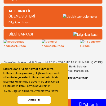
ALTERNATİF
ÖDEME SİSTEMİ
Bilgi için tıklayın
BİLGİ BANKASI
Başka Yerde Arama! © Copyright 2016 - 2026 MİDAS KURUMSAL İÇ VE DIŞ
TİCARET SANAYİ LİMİTED ŞİRKETİ. Her Hakkı Saklıdır.
Sizlere daha iyi bir hizmet sunmak ve
Dedektorburada.com, bir Midas Kurumsal Markasıdır.
kullanıcı deneyiminizi geliştirmek için web
sitemizde çerezler kullanılmaktadır. Web
128bit SSL Güvenlik Sertifikası ile korunmaktadır.
sitemizi kullanmaya devam ederek Çerez
Politikamızı kabul etmiş sayılırsınız.
KVKK Bilgilendirme ve Aydınlatma Metni
Anladım
Whatsapp
Ara
Yol Tarifi