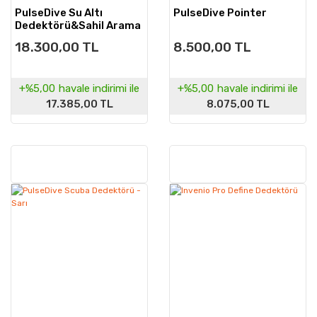
PulseDive Su Altı
PulseDive Pointer
Dedektörü&Sahil Arama
Dedektörü - Büyük
18.300,00 TL
8.500,00 TL
Arama Başlıklı 20cm -
Sarı
+%5,00
havale indirimi ile
+%5,00
havale indirimi ile
17.385,00 TL
8.075,00 TL