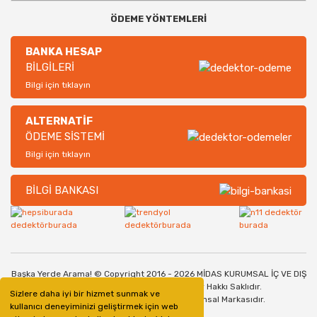
ÖDEME YÖNTEMLERİ
BANKA HESAP
BİLGİLERİ
Bilgi için tıklayın
ALTERNATİF
ÖDEME SİSTEMİ
Bilgi için tıklayın
BİLGİ BANKASI
Başka Yerde Arama! © Copyright 2016 - 2026 MİDAS KURUMSAL İÇ VE DIŞ
TİCARET SANAYİ LİMİTED ŞİRKETİ. Her Hakkı Saklıdır.
Sizlere daha iyi bir hizmet sunmak ve
Dedektorburada.com, bir Midas Kurumsal Markasıdır.
kullanıcı deneyiminizi geliştirmek için web