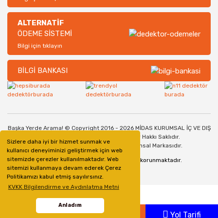
ALTERNATİF
ÖDEME SİSTEMİ
Bilgi için tıklayın
BİLGİ BANKASI
Başka Yerde Arama! © Copyright 2016 - 2026 MİDAS KURUMSAL İÇ VE DIŞ
TİCARET SANAYİ LİMİTED ŞİRKETİ. Her Hakkı Saklıdır.
Sizlere daha iyi bir hizmet sunmak ve
Dedektorburada.com, bir Midas Kurumsal Markasıdır.
kullanıcı deneyiminizi geliştirmek için web
sitemizde çerezler kullanılmaktadır. Web
128bit SSL Güvenlik Sertifikası ile korunmaktadır.
sitemizi kullanmaya devam ederek Çerez
Politikamızı kabul etmiş sayılırsınız.
KVKK Bilgilendirme ve Aydınlatma Metni
Anladım
Whatsapp
Ara
Yol Tarifi