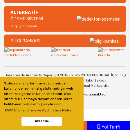
ALTERNATİF
ÖDEME SİSTEMİ
Bilgi için tıklayın
BİLGİ BANKASI
Başka Yerde Arama! © Copyright 2016 - 2026 MİDAS KURUMSAL İÇ VE DIŞ
TİCARET SANAYİ LİMİTED ŞİRKETİ. Her Hakkı Saklıdır.
Sizlere daha iyi bir hizmet sunmak ve
Dedektorburada.com, bir Midas Kurumsal Markasıdır.
kullanıcı deneyiminizi geliştirmek için web
sitemizde çerezler kullanılmaktadır. Web
128bit SSL Güvenlik Sertifikası ile korunmaktadır.
sitemizi kullanmaya devam ederek Çerez
Politikamızı kabul etmiş sayılırsınız.
KVKK Bilgilendirme ve Aydınlatma Metni
Anladım
Whatsapp
Ara
Yol Tarifi
ile
ideasoft
e-