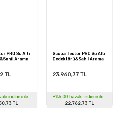
or PRO Su Altı
Scuba Tector PRO Su Altı
&Sahil Arama
Dedektörü&Sahil Arama
- Arama Kollu
Dedektörü
2 TL
23.960,77 TL
ale indirimi ile
+%5,00
havale indirimi ile
50,73 TL
22.762,73 TL