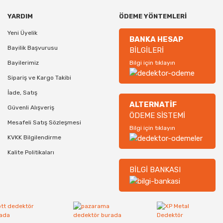
YARDIM
ÖDEME YÖNTEMLERİ
Yeni Üyelik
BANKA HESAP
Bayilik Başvurusu
BİLGİLERİ
Bayilerimiz
Bilgi için tıklayın
Sipariş ve Kargo Takibi
İade, Satış
ALTERNATİF
Güvenli Alışveriş
ÖDEME SİSTEMİ
Mesafeli Satış Sözleşmesi
Bilgi için tıklayın
KVKK Bilgilendirme
Kalite Politikaları
BİLGİ BANKASI