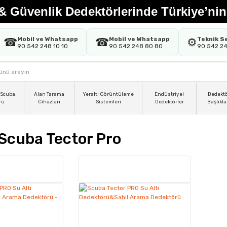
& Güvenlik Dedektörlerinde Türkiye’nin
Mobil ve Whatsapp
Mobil ve Whatsapp
Teknik S
☎
☎
⚙️
90 542 248 10 10
90 542 248 80 80
90 542 2
 Scuba
Alan Tarama
Yeraltı Görüntüleme
Endüstriyel
Dedekt
rü
Cihazları
Sistemleri
Dedektörler
Başlıkla
Scuba Tector Pro