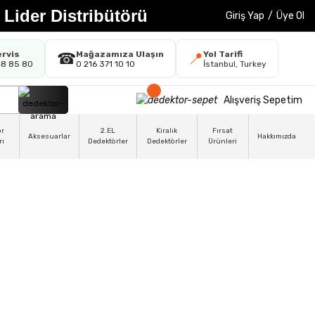
 Lider Distribütörü
Giriş Yap
/
Üye Ol
ervis
Mağazamıza Ulaşın
Yol Tarifi
☎
📍
48 85 80
0 216 371 10 10
İstanbul, Turkey
Alışveriş Sepetim
ör
2.EL
Kiralık
Fırsat
Aksesuarlar
Hakkımızda
rı
Dedektörler
Dedektörler
Ürünleri