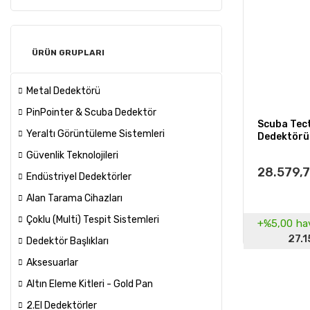
ÜRÜN GRUPLARI
Metal Dedektörü
PinPointer & Scuba Dedektör
Scuba Tect
Yeraltı Görüntüleme Sistemleri
Dedektörü
Dedektörü 
Güvenlik Teknolojileri
28.579,7
Endüstriyel Dedektörler
Alan Tarama Cihazları
Çoklu (Multi) Tespit Sistemleri
+%5,00
hav
27.1
Dedektör Başlıkları
Aksesuarlar
Altın Eleme Kitleri - Gold Pan
2.El Dedektörler