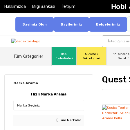
Hobi 
Hakkımızda
Bilgi Bankası
İletişim
Bayimiz Olun
Bayilerimiz
Belgelerimiz
Hobi
Güvenlik
PinPointer &
Tüm Kategoriler
Dedektörleri
Teknolojileri
Dedektö
Quest 
Marka Arama
Hızlı Marka Arama
Tüm Markalar