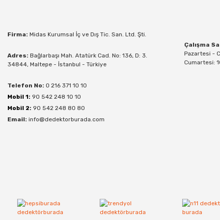
Firma:
Midas Kurumsal İç ve Dış Tic. San. Ltd. Şti.
Çalışma Sa
Pazartesi - 
Adres:
Bağlarbaşı Mah. Atatürk Cad. No: 136, D: 3.
Cumartesi: 1
34844, Maltepe - İstanbul - Türkiye
Telefon No:
0 216 371 10 10
Mobil 1:
90 542 248 10 10
Mobil 2:
90 542 248 80 80
Email:
info@dedektorburada.com