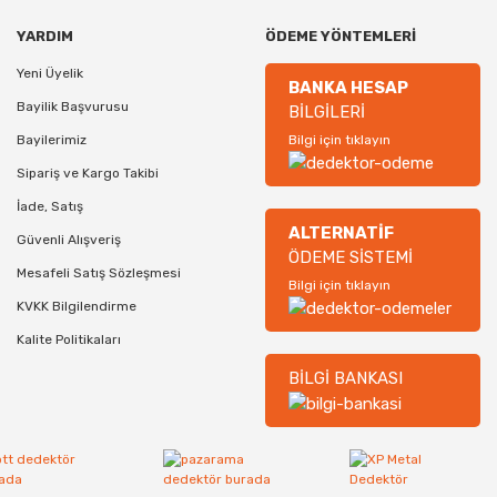
YARDIM
ÖDEME YÖNTEMLERİ
Yeni Üyelik
BANKA HESAP
Bayilik Başvurusu
BİLGİLERİ
Bayilerimiz
Bilgi için tıklayın
Sipariş ve Kargo Takibi
İade, Satış
ALTERNATİF
Güvenli Alışveriş
ÖDEME SİSTEMİ
Mesafeli Satış Sözleşmesi
Bilgi için tıklayın
KVKK Bilgilendirme
Kalite Politikaları
BİLGİ BANKASI