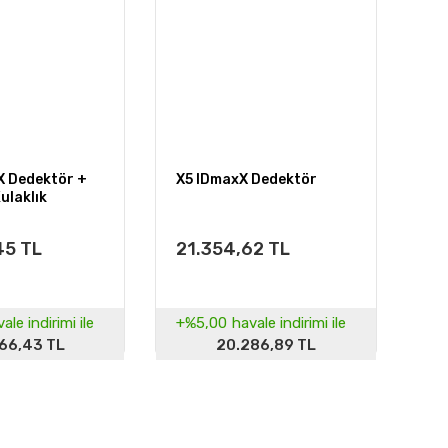
X Dedektör +
X5 IDmaxX Dedektör
ulaklık
45 TL
21.354,62 TL
ale indirimi ile
+%5,00
havale indirimi ile
66,43 TL
20.286,89 TL