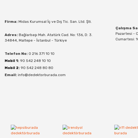
Firma:
Midas Kurumsal İç ve Dış Tic. San. Ltd. Şti.
Çalışma Sa
Pazartesi - 
Adres:
Bağlarbaşı Mah. Atatürk Cad. No: 136, D: 3.
Cumartesi: 1
34844, Maltepe - İstanbul - Türkiye
Telefon No:
0 216 371 10 10
Mobil 1:
90 542 248 10 10
Mobil 2:
90 542 248 80 80
Email:
info@dedektorburada.com