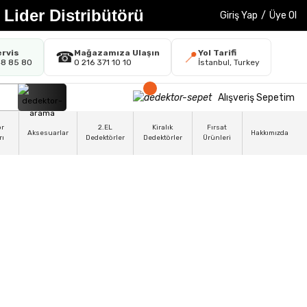
 Lider Distribütörü
Giriş Yap
/
Üye Ol
ervis
Mağazamıza Ulaşın
Yol Tarifi
☎
📍
48 85 80
0 216 371 10 10
İstanbul, Turkey
Alışveriş Sepetim
ör
2.EL
Kiralık
Fırsat
Aksesuarlar
Hakkımızda
rı
Dedektörler
Dedektörler
Ürünleri