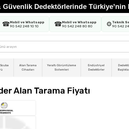
 Güvenlik Dedektörlerinde Türkiye’nin 
Mobil ve Whatsapp
Mobil ve Whatsapp
Teknik S
☎
☎
⚙️
90 542 248 10 10
90 542 248 80 80
90 542 2
 Scuba
Alan Tarama
Yeraltı Görüntüleme
Endüstriyel
Dedekt
rü
Cihazları
Sistemleri
Dedektörler
Başlıkla
der Alan Tarama Fiyatı