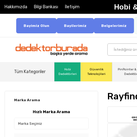
Hobi &
Hakkımızda
Bilgi Bankası
İletişim
Bayimiz Olun
Bayilerimiz
Belgelerimiz
Hobi
Güvenlik
PinPointer &
Tüm Kategoriler
Dedektörleri
Teknolojileri
Dedektö
Rayfin
Marka Arama
Hızlı Marka Arama