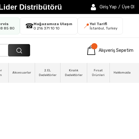
Lider Distribütörü
Giriş Yap
/
Üye Ol
ervis
Mağazamıza Ulaşın
Yol Tarifi
☎
📍
48 85 80
0 216 371 10 10
İstanbul, Turkey
Alışveriş Sepetim
ör
2.EL
Kiralık
Fırsat
Aksesuarlar
Hakkımızda
rı
Dedektörler
Dedektörler
Ürünleri