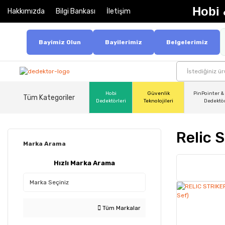
Hobi 
Hakkımızda
Bilgi Bankası
İletişim
Bayimiz Olun
Bayilerimiz
Belgelerimiz
Hobi
Güvenlik
PinPointer &
Tüm Kategoriler
Dedektörleri
Teknolojileri
Dedektö
Relic 
Marka Arama
Hızlı Marka Arama
Tüm Markalar