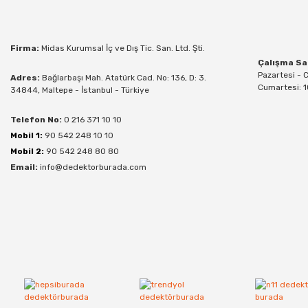
Firma:
Midas Kurumsal İç ve Dış Tic. San. Ltd. Şti.
Çalışma Sa
Pazartesi - 
Adres:
Bağlarbaşı Mah. Atatürk Cad. No: 136, D: 3.
Cumartesi: 1
34844, Maltepe - İstanbul - Türkiye
Telefon No:
0 216 371 10 10
Mobil 1:
90 542 248 10 10
Mobil 2:
90 542 248 80 80
Email:
info@dedektorburada.com