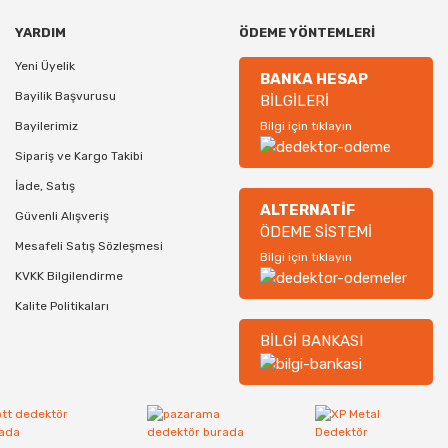
YARDIM
ÖDEME YÖNTEMLERİ
Yeni Üyelik
BANKA HESAP
Bayilik Başvurusu
BİLGİLERİ
Bayilerimiz
Bilgi için tıklayın
Sipariş ve Kargo Takibi
İade, Satış
ALTERNATİF
Güvenli Alışveriş
ÖDEME SİSTEMİ
Mesafeli Satış Sözleşmesi
Bilgi için tıklayın
KVKK Bilgilendirme
Kalite Politikaları
BİLGİ BANKASI