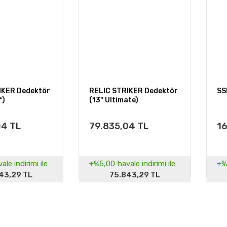
IKER Dedektör
RELIC STRIKER Dedektör
SS
f)
(13'' Ultimate)
04 TL
79.835,04 TL
16
ale indirimi ile
+%5,00
havale indirimi ile
+%
43,29 TL
75.843,29 TL