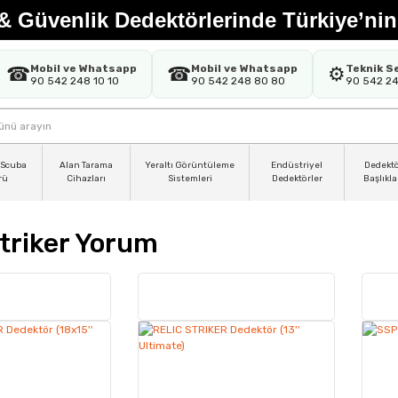
& Güvenlik Dedektörlerinde Türkiye’nin
Mobil ve Whatsapp
Mobil ve Whatsapp
Teknik S
☎
☎
⚙️
90 542 248 10 10
90 542 248 80 80
90 542 2
 Scuba
Alan Tarama
Yeraltı Görüntüleme
Endüstriyel
Dedekt
rü
Cihazları
Sistemleri
Dedektörler
Başlıkla
Striker Yorum