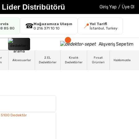
 Lider Distribütörü
Giriş Yap
/
Üye Ol
ervis
Mağazamıza Ulaşın
Yol Tarifi
☎
📍
48 85 80
0 216 371 10 10
İstanbul, Turkey
Alışveriş Sepetim
ör
2.EL
Kiralık
Fırsat
Aksesuarlar
Hakkımızda
rı
Dedektörler
Dedektörler
Ürünleri