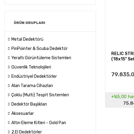
ÜRÜN GRUPLARI
Metal Dedektörü
PinPointer & Scuba Dedektör
RELIC STR
Yeraltı Görüntüleme Sistemleri
(18x15'' Se
Güvenlik Teknolojileri
79.835,
Endüstriyel Dedektörler
Alan Tarama Cihazları
Çoklu (Multi) Tespit Sistemleri
+%5,00
hav
75.8
Dedektör Başlıkları
Aksesuarlar
Altın Eleme Kitleri - Gold Pan
2.El Dedektörler