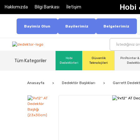
Hobi 
Hakkımızda
Bilgi Bankası
İletişim
Bayimiz Olun
Bayilerimiz
Belgelerimiz
Hobi
Güvenlik
PinPointer &
Tüm Kategoriler
Dedektörleri
Teknolojileri
Dedektö
Anasayfa
Dedektör Başlıkları
Garrett Dedektö