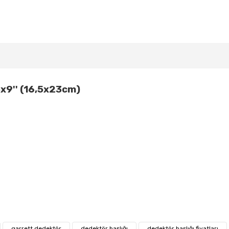
5x9''
(16,5x23cm)
garrett dedektör
dedektör başlığı
dedektör başlığı fiyatları