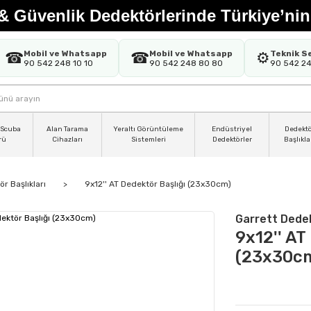
& Güvenlik Dedektörlerinde Türkiye’nin
Mobil ve Whatsapp
Mobil ve Whatsapp
Teknik S
☎
☎
⚙️
90 542 248 10 10
90 542 248 80 80
90 542 2
 Scuba
Alan Tarama
Yeraltı Görüntüleme
Endüstriyel
Dedekt
rü
Cihazları
Sistemleri
Dedektörler
Başlıkla
r Başlıkları
9x12'' AT Dedektör Başlığı (23x30cm)
Garrett Dede
9x12'' AT
(23x30c