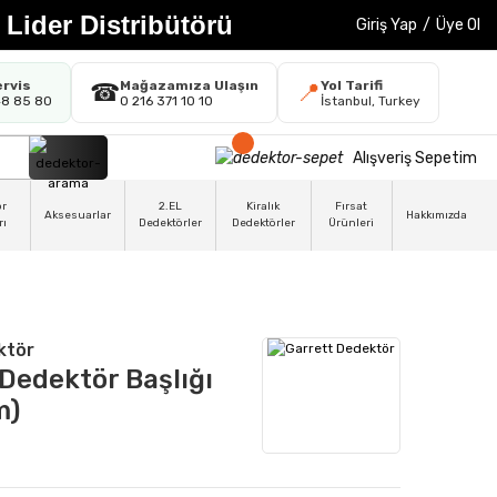
 Lider Distribütörü
Giriş Yap
/
Üye Ol
ervis
Mağazamıza Ulaşın
Yol Tarifi
☎
📍
48 85 80
0 216 371 10 10
İstanbul, Turkey
Alışveriş Sepetim
ör
2.EL
Kiralık
Fırsat
Aksesuarlar
Hakkımızda
rı
Dedektörler
Dedektörler
Ürünleri
ktör
 Dedektör Başlığı
m)