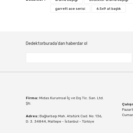
garrett ace serisi
6.5x9 at başlık
Dedektorburada'dan haberdar ol
Firma:
Midas Kurumsal İç ve Dış Tic. San. Ltd.
Şti.
Çalış
Pazart
Cumart
Adres:
Bağlarbaşı Mah. Atatürk Cad. No: 136,
D: 3. 34844, Maltepe - İstanbul - Türkiye
8.5x11'' DD AT Dedektör Başlığı (21,5x28cm)