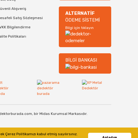
üvenli Alışveriş
.677,31 TL
ALTERNATİF
esafeli Satış Sözleşmesi
ÖDEME SİSTEMİ
VKK Bilgilendirme
Bilgi için tıklayın
alite Politikaları
BİLGİ BANKASI
dektorburada.com, bir Midas Kurumsal Markasıdır.
 Çerez Politikamızı kabul etmiş sayılırsınız.
Anladım