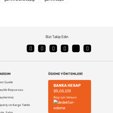
Bizi Takip Edin
ARDIM
ÖDEME YÖNTEMLERİ
eni Üyelik
BANKA HESAP
ayilik Başvurusu
BİLGİLERİ
ayilerimiz
Bilgi için tıklayın
'' DD AT Dedektör Başlığı (12,5x20cm)
ipariş ve Kargo Takibi
ade, Satış