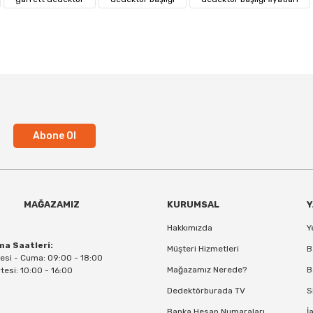
Abone Ol
MAĞAZAMIZ
KURUMSAL
Y
Hakkımızda
Y
ma Saatleri:
Müşteri Hizmetleri
B
esi - Cuma: 09:00 - 18:00
Mağazamız Nerede?
B
esi: 10:00 - 16:00
5x8
Dedektörburada TV
S
Ace Apex 14x11'' (36x28cm) DD Reaper Başlık
Banka Hesap Numaraları
İ