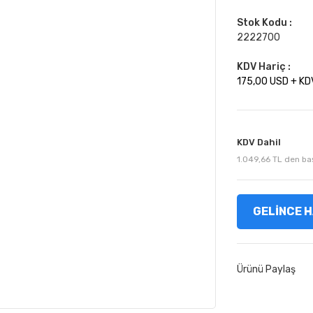
Stok Kodu :
2222700
KDV Hariç :
175,00 USD + KD
KDV Dahil
1.049,66 TL den baş
GELİNCE H
Ürünü Paylaş