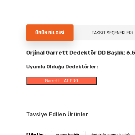
ÜRÜN BILGISI
TAKSIT SEÇENEKLERI
Orjinal Garrett Dedektör
DD
Başlık: 6.
Uyumlu Olduğu Dedektörler:
Garrett - AT PRO
Tavsiye Edilen Ürünler
Etiketler :
arama başlığı
dedektör arama başlığı