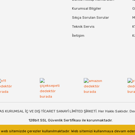
Kurumsal Bilgiler
G
10
15.871,68 TL
Sıkça Sorulan Sorular
M
Teknik Servis
K
İletişim
K
+%5,00
havale indirimi ile
15.078,10 TL
S KURUMSAL İÇ VE DIŞ TİCARET SANAYİ LİMİTED ŞİRKETİ. Her Hakkı Saklıdır. De
128bit SSL Güvenlik Sertifikası ile korunmaktadır.
in web sitemizde çerezler kullanılmaktadır. Web sitemizi kullanmaya devam ederek