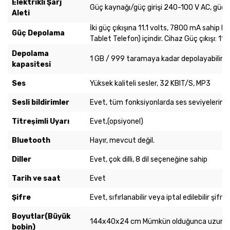
Elektrikli Şarj
Güç kaynağı/güç girişi 240-100 V AC, güç çı
Aleti
İki güç çıkışına 11.1 volts, 7800 mA sahip h
Güç Depolama
Tablet Telefon) içindir. Cihaz Güç çıkışı: 11.
Depolama
1 GB / 999 taramaya kadar depolayabilir.
kapasitesi
Ses
Yüksek kaliteli sesler, 32 KBIT/S, MP3
Sesli bildirimler
Evet, tüm fonksiyonlarda ses seviyelerinin 
Titreşimli Uyarı
Evet,(opsiyonel)
Bluetooth
Hayır, mevcut değil.
Diller
Evet, çok dilli, 8 dil seçeneğine sahip
Tarih ve saat
Evet
Şifre
Evet, sıfırlanabilir veya iptal edilebilir şifre
Boyutlar(Büyük
144x40x24 cm Mümkün olduğunca uzun sü
bobin)