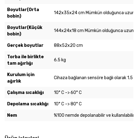
Boyutlar(Orta
142x35x24 cm Mümkün olduğunca uzun sü
bobin)
Boyutlar(Küçük
144x24x18 cm Mümkün olduğunca uzun sür
bobin)
Gerçek boyutlar
88x52x20 cm
Torba ile birlikte
6.5 kg
tam ağırlığı
Kurulum için
Cihaza bağlanan sensöre bağlı olarak 1.5 kg 
ağırlık
Çalışma sıcaklığı
10° C –> 60° C
Depolama sıcaklığı
10° C –> 80° C
Nem
%100 nemde depolanabilir ve kullanılabilir.