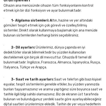
Ürün işlevleri
Cihazın ana menüsünde cihazın tüm fonksiyonlarını kontrol
etmek için bir dizi fonksiyon ve ayar bulunmaktadır:
1- Algılama sistemleri: A
ltın, hazine ve yer altındaki
gömüleri tespit etmek için çok görevli ve özelleştirilmiş
sistemler. Direkt olarak kullanmaya başlamak için ana menüde
bulunan sistemlerden herhangi birini seçebilirsiniz.
2- Dil ayarları:
Ürünlerimiz, dünya çapında en iyi
dedektörler olarak bilinmektedir bu yüzden kullanıcıları
desteklemek için birçok dil mevcuttur. Cihazda 8 temel dil
bulunmaktadır: İngilizce, Fransızca, Almanca, İspanyolca, Rusça,
İtalyanca, Türkçe ve Arapça.
3- Saat ve tarih ayarları:
Saat ve telefon gibi bazı kişisel
eşyalar, tespit sistemlerini genelde etkiler, bu yüzden yanınızda
bunları taşıyamazsınız ve arama yaptığınız süre boyunca saat ve
tarihle ilgili bilgi sahibi olamazsınız. Biz de ekranın üst tarafında
bulunan ve bulunduğunuz yerdeki saate göre ayarlayabileceğiniz
dijital saatleri ürünlerimize ekledik. Tarihin de yer veya hedeflerin