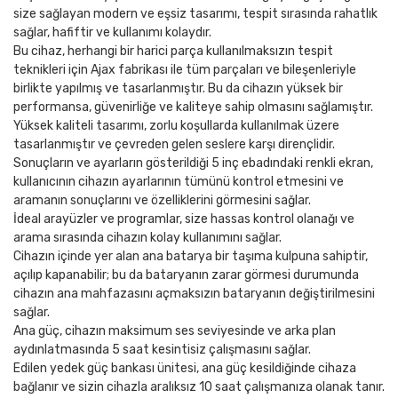
size sağlayan modern ve eşsiz tasarımı, tespit sırasında rahatlık
sağlar, hafiftir ve kullanımı kolaydır.
Bu cihaz, herhangi bir harici parça kullanılmaksızın tespit
teknikleri için Ajax fabrikası ile tüm parçaları ve bileşenleriyle
birlikte yapılmış ve tasarlanmıştır. Bu da cihazın yüksek bir
performansa, güvenirliğe ve kaliteye sahip olmasını sağlamıştır.
Yüksek kaliteli tasarımı, zorlu koşullarda kullanılmak üzere
tasarlanmıştır ve çevreden gelen seslere karşı dirençlidir.
Sonuçların ve ayarların gösterildiği 5 inç ebadındaki renkli ekran,
kullanıcının cihazın ayarlarının tümünü kontrol etmesini ve
aramanın sonuçlarını ve özelliklerini görmesini sağlar.
İdeal arayüzler ve programlar, size hassas kontrol olanağı ve
arama sırasında cihazın kolay kullanımını sağlar.
Cihazın içinde yer alan ana batarya bir taşıma kulpuna sahiptir,
açılıp kapanabilir; bu da bataryanın zarar görmesi durumunda
cihazın ana mahfazasını açmaksızın bataryanın değiştirilmesini
sağlar.
Ana güç, cihazın maksimum ses seviyesinde ve arka plan
aydınlatmasında 5 saat kesintisiz çalışmasını sağlar.
Edilen yedek güç bankası ünitesi, ana güç kesildiğinde cihaza
bağlanır ve sizin cihazla aralıksız 10 saat çalışmanıza olanak tanır.