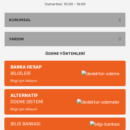
Cumartesi: 10:00 - 16:00
KURUMSAL
YARDIM
ÖDEME YÖNTEMLERİ
BANKA HESAP
BİLGİLERİ
Bilgi için tıklayın
ALTERNATİF
ÖDEME SİSTEMİ
Bilgi için tıklayın
BİLGİ BANKASI