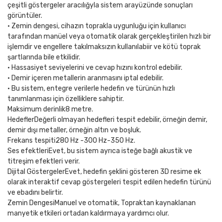
çeşitli göstergeler aracılığyla sistem arayüzünde sonuçları
görüntüler.
• Zemin dengesi, cihazın toprakla uygunluğu için kullanıcı
tarafından manüel veya otomatik olarak gerçekleştirilen hızlı bir
işlemdir ve engellere takılmaksızın kullanılabiir ve kötü toprak
şartlarında bile etkilidir.
• Hassasiyet seviyelerini ve cevap hızını kontrol edebilir.
• Demir içeren metallerin aranmasını iptal edebilir.
• Bu sistem, entegre verilerle hedefin ve türünün hızlı
tanımlanması için özelliklere sahiptir.
Maksimum derinlik
8 metre.
Hedefler
Değerli olmayan hedefleri tespit edebilir, örneğin demir,
demir dışı metaller, örneğin altın ve boşluk.
Frekans tespiti
280 Hz -300 Hz-350 Hz.
Ses efektleri
Evet, bu sistem ayrıca isteğe bağlı akustik ve
titreşim efektleri verir.
Dijital Göstergeler
Evet, hedefin şeklini gösteren 3D resime ek
olarak interaktif cevap göstergeleri tespit edilen hedefin türünü
ve ebadını belirtir.
Zemin Dengesi
Manuel ve otomatik, Topraktan kaynaklanan
manyetik etkileri ortadan kaldırmaya yardımcı olur.