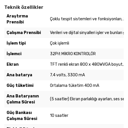
Teknik özellikler
Araştırma
Çoklu tespit sistemleri ve fonksiyonları, 2 
Prensibi
Çalışma Prensibi
Verileri ve dijital sinyalleri işler ve bunları
İşlem tipi
Çok işlemli
İşlemci
32Pit MİKRO KONTROLÖR
Ekran
TFT renkli ekran 800 x 480WVGA boyut, 16-b
Ana batarya
7.4 volts, 3300 mA
Güç tüketimi
Ortalama tüketim 400 mA
Ana Bataryanın
(5 saatler) Ekran parlaklığı ayarları, ses se
Çalıma Süresi
Güç Bankası
10 saatler
Çalışma Süresi