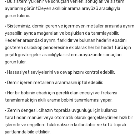
• Bu sistem yüklenir ve sonuçları verileri, sonuçları ve sistem
ayarlarını görüntüleyen akıllı bir arama arayüzü aracılığıyla
görüntülenir.
• Sistemimiz, demir içeren ve içermeyen metaller arasında ayrım
yapabilir; ayrıca mağaraları ve boşlukları da tanımlayabilir.
Hedefler arasındaki ayrım, farklıdır ve bulunan hedefin ebadını
gösteren osiloskop penceresine ek olarak her bir hedef türü için
çeşitli göstergeler aracılığyla sistem arayüzünde sonuçları
görüntüler.
• Hassasiyet seviyelerini ve cevap hızını kontrol edebilir.
• Demir içeren metallerin aranmasını iptal edebilir.
• Her bir bobinin ebadı için gerekli olan enerjiyi ve frekansı
tanımlamak için akıllı arama bobini tanımlaması yapar.
• Zemin dengesi, cihazın toprakla uygunluğu için kullanıcı
tarafından manüel veya otomatik olarak gerçekleştirilen hızlı bir
işlemdir ve engellere takılmaksızın kullanılabiir ve kötü toprak
şartlarında bile etkilidir.