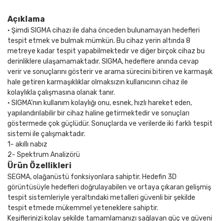
Açıklama
• Şimdi SIGMA cihazı ile daha önceden bulunamayan hedefleri
tespit etmek ve bulmak mümkün. Bu cihaz yerin altında 8
metreye kadar tespit yapabilmektedir ve diğer birçok cihaz bu
derinliklere ulaşamamaktadır. SIGMA, hedeflere anında cevap
verir ve sonuçlarını gösterir ve arama sürecini bitiren ve karmaşık
hale getiren karmaşıklıklar olmaksızın kullanıcının cihaz ile
kolaylıkla çalışmasına olanak tanır.
• SIGMA’nın kullanım kolaylığı onu, esnek, hızlı hareket eden,
yapılandırılabilir bir cihaz haline getirmektedir ve sonuçları
göstermede çok güçlüdür. Sonuçlarda ve verilerde iki farklı tespit
sistemi ile çalışmaktadır.
1- akıllı nabız
2- Spektrum Analizörü
Ürün Özellikleri
SEGMA, olağanüstü fonksiyonlara sahiptir. Hedefin 3D
görüntüsüyle hedefleri doğrulayabilen ve ortaya çıkaran gelişmiş
tespit sistemleriyle yeraltındaki metalleri güvenli bir şekilde
tespit etmede mükemmel yeteneklere sahiptir.
Keşiflerinizi kolay şekilde tamamlamanızı sağlayan güç ve güveni