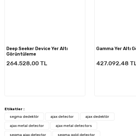
Deep Seeker Device Yer Altı
Gamma Yer Altı 
Görüntüleme
264.528,00 TL
427.092,48 T
Etiketler :
segma dedektör
ajax detector
ajax dedektör
ajax metal detector
ajax metal detectors
segma ajax detector
segma gold detector