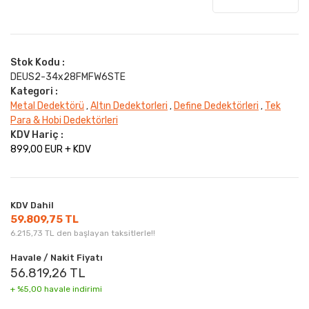
Stok Kodu :
DEUS2-34x28FMFW6STE
Kategori :
Metal Dedektörü
Altın Dedektorleri
Define Dedektörleri
Tek
,
,
,
Para & Hobi Dedektörleri
KDV Hariç :
899,00 EUR + KDV
KDV Dahil
59.809,75 TL
6.215,73 TL den başlayan taksitlerle!!
Havale / Nakit Fiyatı
56.819,26 TL
+ %5,00 havale indirimi