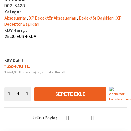
D02-3428
Kategori :
Aksesuarlar
XP Dedektör Aksesuarları
Dedektör Başlıkları
XP
,
,
,
Dedektör Başlıkları
KDV Hariç :
25,00 EUR + KDV
KDV Dahil
1.664,10 TL
1.664,10 TL den başlayan taksitlerle!!
SEPETE EKLE
Ürünü Paylaş