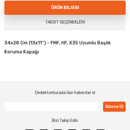
ÜRÜN BILGISI
TAKSIT SEÇENEKLERI
34x28 Cm (13x11'') - FMF, HF, X35 Uyumlu Başlık
Koruma Kapağı
Dedektorburada'dan haberdar ol
Abone Ol
Bizi Takip Edin