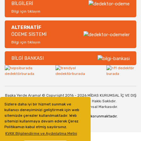
BİLGİLERİ
Bilgi için tıklayın
ALTERNATİF
ÖDEME SİSTEMİ
Bilgi için tıklayın
BİLGİ BANKASI
Başka Yerde Arama! © Copyright 2016 - 2026 MİDAS KURUMSAL İÇ VE DIŞ
TİCARET SANAYİ LİMİTED ŞİRKETİ. Her Hakkı Saklıdır.
Sizlere daha iyi bir hizmet sunmak ve
Dedektorburada.com, bir Midas Kurumsal Markasıdır.
kullanıcı deneyiminizi geliştirmek için web
sitemizde çerezler kullanılmaktadır. Web
128bit SSL Güvenlik Sertifikası ile korunmaktadır.
sitemizi kullanmaya devam ederek Çerez
Politikamızı kabul etmiş sayılırsınız.
KVKK Bilgilendirme ve Aydınlatma Metni