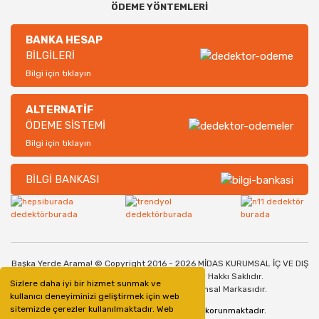
ÖDEME YÖNTEMLERİ
BANKA HESAP
BİLGİLERİ
Bilgi için tıklayın
ALTERNATİF
ÖDEME SİSTEMİ
Bilgi için tıklayın
BİLGİ BANKASI
Başka Yerde Arama! © Copyright 2016 - 2026 MİDAS KURUMSAL İÇ VE DIŞ
TİCARET SANAYİ LİMİTED ŞİRKETİ. Her Hakkı Saklıdır.
Sizlere daha iyi bir hizmet sunmak ve
Dedektorburada.com, bir Midas Kurumsal Markasıdır.
kullanıcı deneyiminizi geliştirmek için web
sitemizde çerezler kullanılmaktadır. Web
128bit SSL Güvenlik Sertifikası ile korunmaktadır.