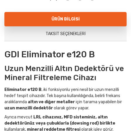
ÜRÜN BILGISI
TAKSIT SEÇENEKLERI
GDI Eliminator e120 B
Uzun Menzilli Altın Dedektörü ve
Mineral Filtreleme Cihazı
Eliminator e120 B
, iki fonksiyonlu yeni nesil bir uzun menzilli
hedef tespit cihazıdır. Tek başına kullanıldığında, belirli frekans
aralıklarında
altın ve diğer metaller
için tarama yapabilen bir
uzun menzilli dedektör
olarak görev yapar.
Ayrıca mevcut
LRL cihazınız, MFD sisteminiz, altın
dedektörünüz veya çubuklarla (dowsing rod) birlikte
kullanılarak,
mineral reddetme filtresi
olarak işlev görür.