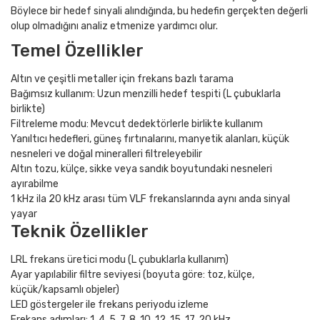
Böylece bir hedef sinyali alındığında, bu hedefin gerçekten değerli
olup olmadığını analiz etmenize yardımcı olur.
Temel Özellikler
Altın ve çeşitli metaller için frekans bazlı tarama
Bağımsız kullanım: Uzun menzilli hedef tespiti (L çubuklarla
birlikte)
Filtreleme modu: Mevcut dedektörlerle birlikte kullanım
Yanıltıcı hedefleri, güneş fırtınalarını, manyetik alanları, küçük
nesneleri ve doğal mineralleri filtreleyebilir
Altın tozu, külçe, sikke veya sandık boyutundaki nesneleri
ayırabilme
1 kHz ila 20 kHz arası tüm VLF frekanslarında aynı anda sinyal
yayar
Teknik Özellikler
LRL frekans üretici modu (L çubuklarla kullanım)
Ayar yapılabilir filtre seviyesi (boyuta göre: toz, külçe,
küçük/kapsamlı objeler)
LED göstergeler ile frekans periyodu izleme
Frekans adımları: 1, 4, 5, 7, 8, 10, 12, 15, 17, 20 kHz