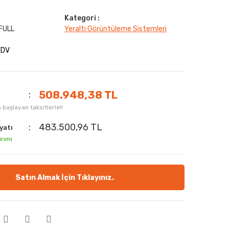
Kategori :
FULL
Yeraltı Görüntüleme Sistemleri
KDV
508.948,38 TL
başlayan taksitlerle!!
483.500,96 TL
yatı
irimi
Satın Almak İçin Tıklayınız.