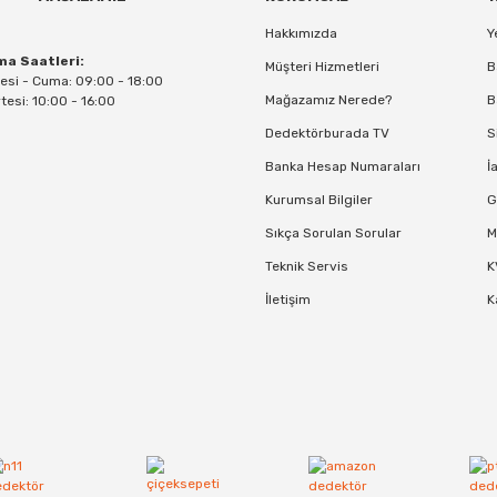
Hakkımızda
Y
ma Saatleri:
Müşteri Hizmetleri
B
esi - Cuma: 09:00 - 18:00
Mağazamız Nerede?
B
esi: 10:00 - 16:00
Dedektörburada TV
S
Banka Hesap Numaraları
İ
Kurumsal Bilgiler
G
Sıkça Sorulan Sorular
M
Teknik Servis
K
İletişim
K