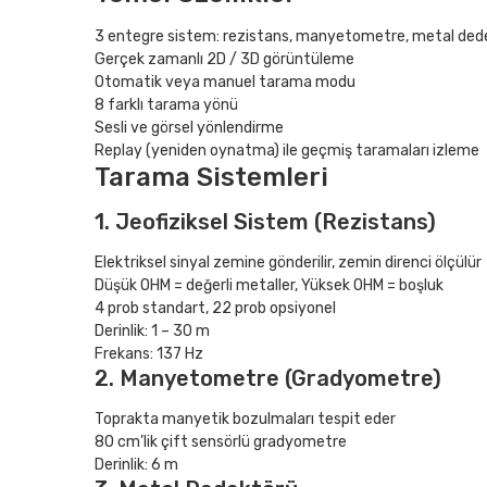
3 entegre sistem: rezistans, manyetometre, metal ded
Gerçek zamanlı 2D / 3D görüntüleme
Otomatik veya manuel tarama modu
8 farklı tarama yönü
Sesli ve görsel yönlendirme
Replay (yeniden oynatma) ile geçmiş taramaları izleme
Tarama Sistemleri
1. Jeofiziksel Sistem (Rezistans)
Elektriksel sinyal zemine gönderilir, zemin direnci ölçülür
Düşük OHM = değerli metaller, Yüksek OHM = boşluk
4 prob standart, 22 prob opsiyonel
Derinlik: 1 – 30 m
Frekans: 137 Hz
2. Manyetometre (Gradyometre)
Toprakta manyetik bozulmaları tespit eder
80 cm’lik çift sensörlü gradyometre
Derinlik: 6 m