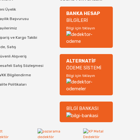
eni Üyelik
BANKA HESAP
ayilik Başvurusu
BİLGİLERİ
ayilerimiz
Bilgi için tıklayın
ipariş ve Kargo Takibi
ade, Satış
üvenli Alışveriş
ALTERNATİF
esafeli Satış Sözleşmesi
ÖDEME SİSTEMİ
VKK Bilgilendirme
Bilgi için tıklayın
alite Politikaları
BİLGİ BANKASI