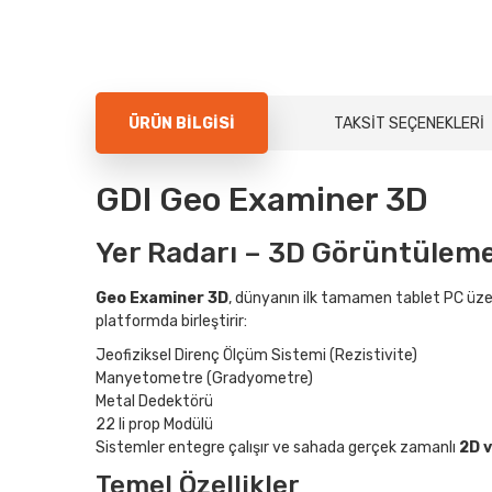
ÜRÜN BILGISI
TAKSIT SEÇENEKLERI
GDI Geo Examiner 3D
Yer Radarı – 3D Görüntülem
Geo Examiner 3D
, dünyanın ilk tamamen tablet PC üzerin
platformda birleştirir:
Jeofiziksel Direnç Ölçüm Sistemi (Rezistivite)
Manyetometre (Gradyometre)
Metal Dedektörü
22 li prop Modülü
Sistemler entegre çalışır ve sahada gerçek zamanlı
2D v
Temel Özellikler