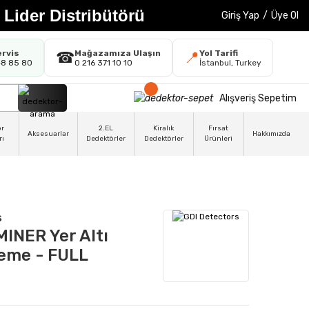
 Lider Distribütörü
Giriş Yap
/
Üye Ol
ervis
Mağazamıza Ulaşın
Yol Tarifi
☎
📍
48 85 80
0 216 371 10 10
İstanbul, Turkey
Alışveriş Sepetim
ör
2.EL
Kiralık
Fırsat
Aksesuarlar
Hakkımızda
rı
Dedektörler
Dedektörler
Ürünleri
s
INER Yer Altı
eme - FULL