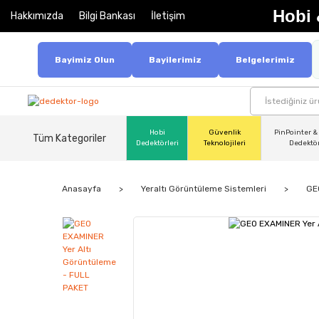
Hobi 
Hakkımızda
Bilgi Bankası
İletişim
Bayimiz Olun
Bayilerimiz
Belgelerimiz
Hobi
Güvenlik
PinPointer &
Tüm Kategoriler
Dedektörleri
Teknolojileri
Dedektö
Anasayfa
Yeraltı Görüntüleme Sistemleri
GE