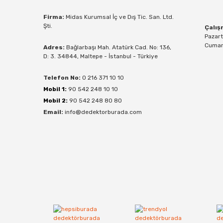
Firma:
Midas Kurumsal İç ve Dış Tic. San. Ltd.
Şti.
Çalış
Pazart
Cumart
Adres:
Bağlarbaşı Mah. Atatürk Cad. No: 136,
D: 3. 34844, Maltepe - İstanbul - Türkiye
Telefon No:
0 216 371 10 10
Mobil 1:
90 542 248 10 10
Mobil 2:
90 542 248 80 80
Email:
info@dedektorburada.com