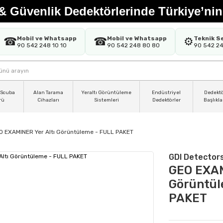
& Güvenlik Dedektörlerinde Türkiye’nin
Mobil ve Whatsapp
Mobil ve Whatsapp
Teknik S
☎
☎
⚙️
90 542 248 10 10
90 542 248 80 80
90 542 2
 Scuba
Alan Tarama
Yeraltı Görüntüleme
Endüstriyel
Dedekt
rü
Cihazları
Sistemleri
Dedektörler
Başlıkla
O EXAMINER Yer Altı Görüntüleme - FULL PAKET
GDI Detector
GEO EXAM
Görüntül
PAKET