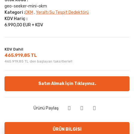
geo-seeker-mini-okm
Kategori :
OKM
Yeraltı Su Tespit Dedektörü
,
KDV Hariç :
6.990,00 EUR + KDV
KDV Dahil
465.919,85 TL
465.919,85 TL den başlayan taksitlerle!!
Satın Almak İçin Tıklayınız.
Ürünü Paylaş
ÜRÜN BILGISI