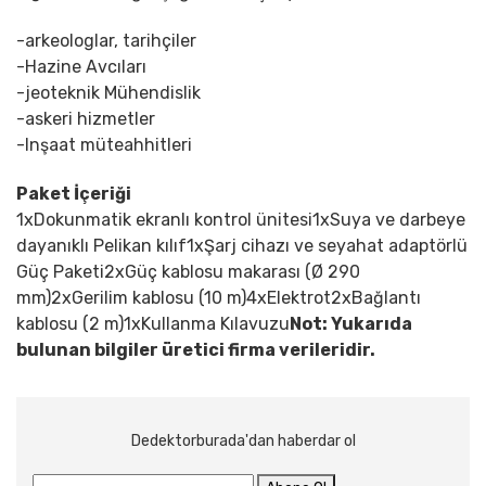
-
arkeologlar, tarihçiler
-Hazine Avcıları
-jeoteknik Mühendislik
-askeri hizmetler
-Inşaat müteahhitleri
Paket İçeriği
1x
Dokunmatik ekranlı kontrol ünitesi
1x
Suya ve darbeye
dayanıklı Pelikan kılıf
1x
Şarj cihazı ve seyahat adaptörlü
Güç Paketi
2x
Güç kablosu makarası (Ø 290
mm)
2x
Gerilim kablosu (10 m)
4x
Elektrot
2x
Bağlantı
kablosu (2 m)
1x
Kullanma Kılavuzu
Not: Yukarıda
bulunan bilgiler üretici firma verileridir.
Dedektorburada'dan haberdar ol