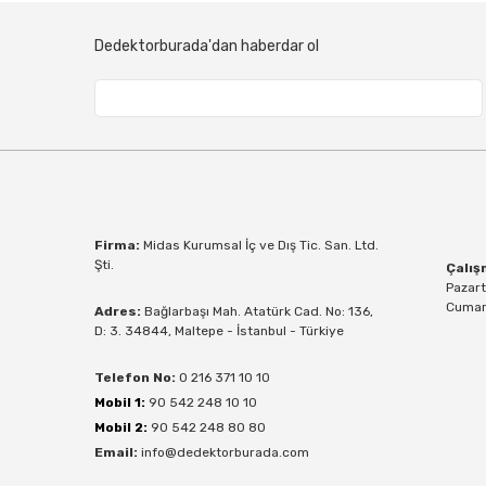
Dedektorburada'dan haberdar ol
Firma:
Midas Kurumsal İç ve Dış Tic. San. Ltd.
Şti.
Çalış
Pazart
Cumart
Adres:
Bağlarbaşı Mah. Atatürk Cad. No: 136,
D: 3. 34844, Maltepe - İstanbul - Türkiye
Telefon No:
0 216 371 10 10
Mobil 1:
90 542 248 10 10
Mobil 2:
90 542 248 80 80
Email:
info@dedektorburada.com