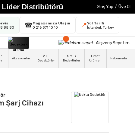
 Lider Distribütörü
Giriş Yap
/
Üye Ol
ervis
Mağazamıza Ulaşın
Yol Tarifi
☎
📍
48 85 80
0 216 371 10 10
İstanbul, Turkey
Alışveriş Sepetim
ör
2.EL
Kiralık
Fırsat
Aksesuarlar
Hakkımızda
rı
Dedektörler
Dedektörler
Ürünleri
ör
 Şarj Cihazı