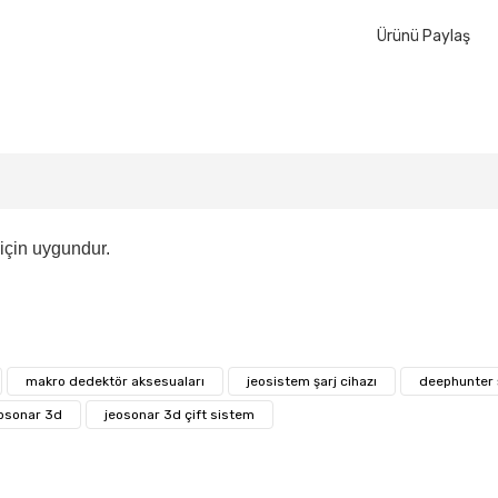
Ürünü Paylaş
için uygundur.
makro dedektör aksesuaları
jeosistem şarj cihazı
deephunter ş
osonar 3d
jeosonar 3d çift sistem