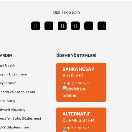
Bizi Takip Edin
ARDIM
ÖDEME YÖNTEMLERİ
eni Üyelik
BANKA HESAP
ayilik Başvurusu
BİLGİLERİ
ayilerimiz
Bilgi için tıklayın
ipariş ve Kargo Takibi
ade, Satış
üvenli Alışveriş
ALTERNATİF
esafeli Satış Sözleşmesi
ÖDEME SİSTEMİ
VKK Bilgilendirme
Bilgi için tıklayın