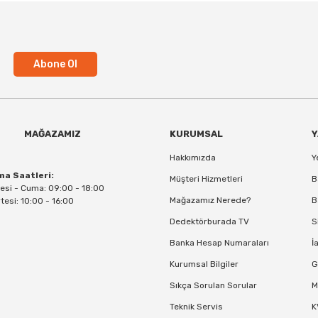
Abone Ol
MAĞAZAMIZ
KURUMSAL
Y
Hakkımızda
Y
ma Saatleri:
Müşteri Hizmetleri
B
esi - Cuma: 09:00 - 18:00
Mağazamız Nerede?
B
esi: 10:00 - 16:00
Dedektörburada TV
S
Banka Hesap Numaraları
İ
Kurumsal Bilgiler
G
Sıkça Sorulan Sorular
M
Teknik Servis
K