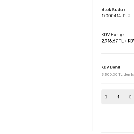
Stok Kodu :
17000414-D-J
KDV Hariç :
2.916,67 TL + KD
KDV Dahil
3.500,00 TL den baş