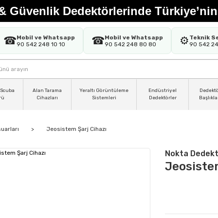
& Güvenlik Dedektörlerinde Türkiye’nin
Mobil ve Whatsapp
Mobil ve Whatsapp
Teknik S
☎
☎
⚙️
90 542 248 10 10
90 542 248 80 80
90 542 2
 Scuba
Alan Tarama
Yeraltı Görüntüleme
Endüstriyel
Dedekt
rü
Cihazları
Sistemleri
Dedektörler
Başlıkla
uarları
Jeosistem Şarj Cihazı
Nokta Dedekt
Jeosistem