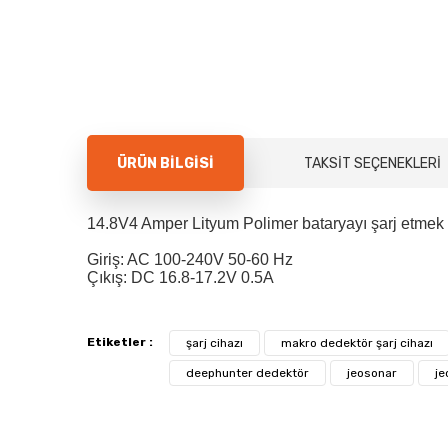
ÜRÜN BILGISI
TAKSIT SEÇENEKLERI
14.8V4 Amper Lityum Polimer bataryayı şarj etmek 
Giriş: AC 100-240V 50-60 Hz
Çıkış: DC 16.8-17.2V 0.5A
Etiketler :
şarj cihazı
makro dedektör şarj cihazı
deephunter dedektör
jeosonar
je