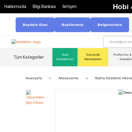
Hobi 
Hakkımızda
Bilgi Bankası
İletişim
Bayimiz Olun
Bayilerimiz
Belgelerimiz
Hobi
Güvenlik
PinPointer &
Tüm Kategoriler
Dedektörleri
Teknolojileri
Dedektö
Anasayfa
Aksesuarlar
Nokta Dedektör Akses