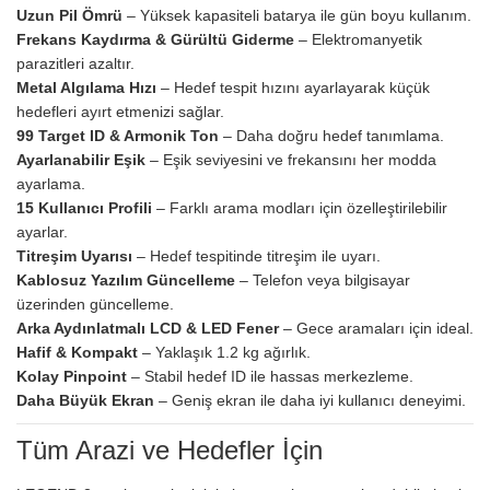
Uzun Pil Ömrü
– Yüksek kapasiteli batarya ile gün boyu kullanım.
Frekans Kaydırma & Gürültü Giderme
– Elektromanyetik
parazitleri azaltır.
Metal Algılama Hızı
– Hedef tespit hızını ayarlayarak küçük
hedefleri ayırt etmenizi sağlar.
99 Target ID & Armonik Ton
– Daha doğru hedef tanımlama.
Ayarlanabilir Eşik
– Eşik seviyesini ve frekansını her modda
ayarlama.
15 Kullanıcı Profili
– Farklı arama modları için özelleştirilebilir
ayarlar.
Titreşim Uyarısı
– Hedef tespitinde titreşim ile uyarı.
Kablosuz Yazılım Güncelleme
– Telefon veya bilgisayar
üzerinden güncelleme.
Arka Aydınlatmalı LCD & LED Fener
– Gece aramaları için ideal.
Hafif & Kompakt
– Yaklaşık 1.2 kg ağırlık.
Kolay Pinpoint
– Stabil hedef ID ile hassas merkezleme.
Daha Büyük Ekran
– Geniş ekran ile daha iyi kullanıcı deneyimi.
Tüm Arazi ve Hedefler İçin