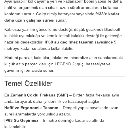
Ayarlanabilir kol dayama yeri ve katlanabilir bobin yapısı ile daha
hafif ve ergonomik olan cihaz, uzun süreli aramalarda kullanıcı
konforunu artırır. Geliştirilmiş bataryası sayesinde
%33’e kadar
daha uzun çalışma süresi
sunar.
Kablosuz yazılım güncelleme desteği, düşük gecikmeli Bluetooth
kulaklık uyumluluğu ve kemik iletimli kulaklık desteği ile geleceğe
hazır bir dedektördür.
IP68 su geçirmez tasarım
sayesinde 5
metreye kadar su altında kullanılabilir.
Madeni paralar, kalıntılar, takılar ve mineralize altın sahalarındaki
küçük altın parçacıkları için LEGEND 2; güç, hassasiyet ve
güvenilirliği bir arada sunar.
Temel Özellikler
Eş Zamanlı Çoklu Frekans (SMF)
– Birden fazla frekansı aynı
anda tarayarak daha iyi derinlik ve hassasiyet sağlar.
Hafif ve Ergonomik Tasarım
– Dengeli yapısı sayesinde uzun
süreli aramalarda yorgunluğu azaltır.
IP68 Su Geçirmez
– 5 metre derinliğe kadar su altında
kullanılabilir.