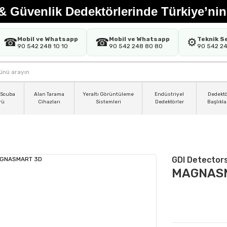
& Güvenlik Dedektörlerinde Türkiye’nin
Mobil ve Whatsapp
Mobil ve Whatsapp
Teknik S
☎
☎
⚙️
90 542 248 10 10
90 542 248 80 80
90 542 2
 Scuba
Alan Tarama
Yeraltı Görüntüleme
Endüstriyel
Dedekt
rü
Cihazları
Sistemleri
Dedektörler
Başlıkla
D
GDI Detector
MAGNAS