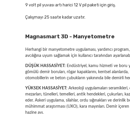
9 volt pil yuvası artı harici 12 V pil paketi için giriş.
Çalışmayı 25 saate kadar uzatır.
Magnasmart 3D - Manyetometre
Herhangi bir manyetometre uygulaması, yardımcı program, 
avcılığına uyum sağlamak için kullanıcı tarafından ayarlanabi
DÜŞÜK HASSASİYET:
Endüstriyel, kamu hizmeti ve boru ye
gömülü demir boruları, rögar kapaklarını, kentsel alanlarda, h
otomobillerin ve beton çubukların yakınında bile demirli hed
YÜKSEK HASSASİYET:
Arkeoloji uygulamaları seramikleri, ç
mezarları, tünelleri, temelleri, antik hendekleri, çukurları, ka
eder.
Askeri uygulama, silahlar, ordu sığınakları ve derinlik
mühimmat araştırması (UXO), kara mayınları.
Demir içeren 
hazine avı.