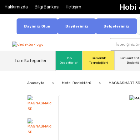
Hobi 
Hakkımızda
Bilgi Bankası
İletişim
Bayimiz Olun
Bayilerimiz
Belgelerimiz
Hobi
Güvenlik
PinPointer &
Tüm Kategoriler
Dedektörleri
Teknolojileri
Dedektö
Anasayfa
Metal Dedektörü
MAGNASMART 3