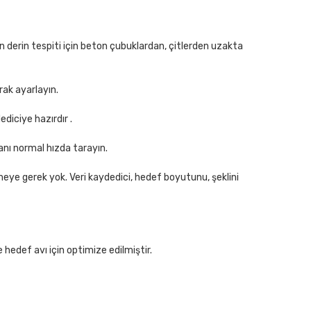
rın derin tespiti için beton çubuklardan, çitlerden uzakta
rak ayarlayın.
diciye hazırdır .
nı normal hızda tarayın.
meye gerek yok. Veri kaydedici, hedef boyutunu, şeklini
hedef avı için optimize edilmiştir.