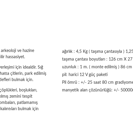
arkeoloji ve hazine
ağırlık : 4,5 Kg ( taşıma çantasıyla ) 1,2
lir hassasiyet.
taşıma çantası boyutları : 126 cm X 2
uzunluk : 1 m.
( monte edilmiş ) 86 cm
rleşimi için idealdir.
Sığ
atta çitlerin, park edilmiş
pil: harici 12 V güç paketi
efleri bulmak için.
Pil ömrü : +/- 25 saat 80 cm gradiyom
öplükleri, boşlukları,
manyetik alan çözünürlüğü: +/- 50000n
zılmış zemini tespit
 bombaları, patlamamış
kalıntıları bulmak için