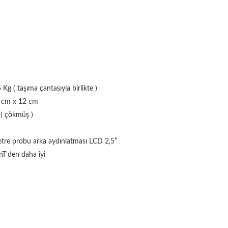
5 Kg ( taşıma çantasıyla birlikte )
7 cm x 12 cm
 ( çökmüş )
etre probu arka aydınlatması LCD 2,5”
T'den daha iyi