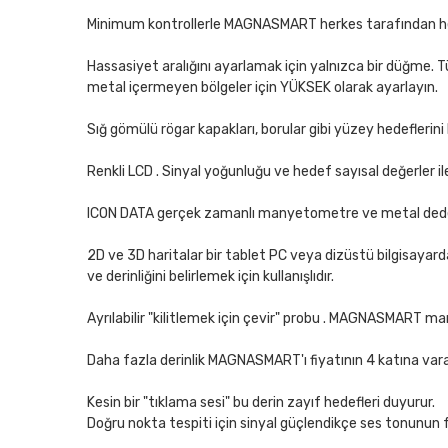
Minimum kontrollerle MAGNASMART herkes tarafından her y
Hassasiyet aralığını ayarlamak için yalnızca bir düğme. Tün
metal içermeyen bölgeler için YÜKSEK olarak ayarlayın.
Sığ gömülü rögar kapakları, borular gibi yüzey hedeflerini
Renkli LCD . Sinyal yoğunluğu ve hedef sayısal değerler il
ICON DATA gerçek zamanlı manyetometre ve metal dedektör
2D ve 3D haritalar bir tablet PC veya dizüstü bilgisayard
ve derinliğini belirlemek için kullanışlıdır.
Ayrılabilir "kilitlemek için çevir" probu . MAGNASMART ma
Daha fazla derinlik MAGNASMART'ı fiyatının 4 katına varan
Kesin bir "tıklama sesi" bu derin zayıf hedefleri duyurur.
Doğru nokta tespiti için sinyal güçlendikçe ses tonunun f