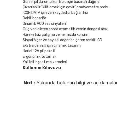
Görsel pil durumu kontrolü için basmalı düğme
Çıkarılabilir "kilitlemek için çevir" gradyometre probu
ICON DATA için veri kaydedici bağlantısı
Dahili hoparlör
Dinamik VCO ses sinyalleri
Güç verildikten sonra otomatik zemin dengesi açık
Hareketsiz çalışma ve her hızda konum
Sinyal ölçer ve sayısal değerler içeren renkli LCD
Ekstra derinlik için dinamik tasarım
Harici 12V pil paketi
Ergonomik tutamak
Kaliteli inşaat malzemeleri
Kullanım Kılavuzu
Not :
Yukarıda bulunan bilgi ve açıklamalar 
www.dedektorburada.com