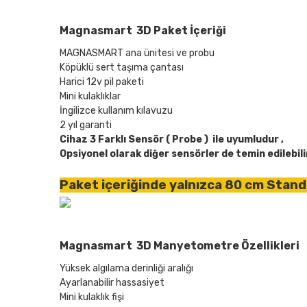
Magnasmart 3D
Paket İçeriği
www.
MAGNASMART ana ünitesi ve probu
Köpüklü sert taşıma çantası
Harici 12v pil paketi
Mini kulaklıklar
İngilizce kullanım kılavuzu
2 yıl garanti
Cihaz 3 Farklı Sensör ( Probe ) ile uyumludur ,
Opsiyonel olarak diğer sensörler de temin edilebil
Paket içeriğinde yalnızca 80 cm Standa
Magnasmart 3D Manyetometre Özellikleri
Yüksek algılama derinliği aralığı
Ayarlanabilir hassasiyet
Mini kulaklık fişi