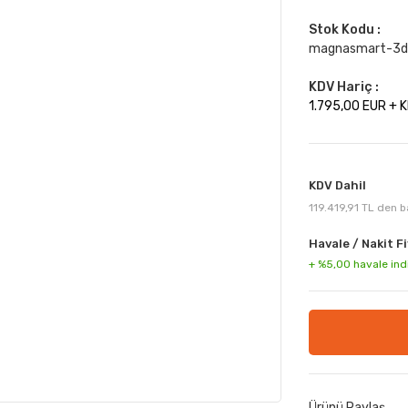
Stok Kodu :
magnasmart-3d
KDV Hariç :
1.795,00 EUR + 
KDV Dahil
119.419,91 TL den ba
Havale / Nakit Fi
+ %5,00 havale ind
Ürünü Paylaş