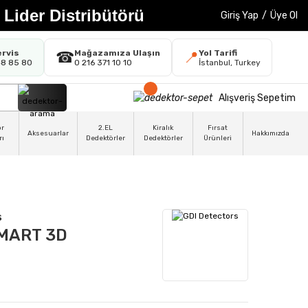
 Lider Distribütörü
Giriş Yap
/
Üye Ol
ervis
Mağazamıza Ulaşın
Yol Tarifi
☎
📍
48 85 80
0 216 371 10 10
İstanbul, Turkey
Alışveriş Sepetim
ör
2.EL
Kiralık
Fırsat
Aksesuarlar
Hakkımızda
rı
Dedektörler
Dedektörler
Ürünleri
s
MART 3D