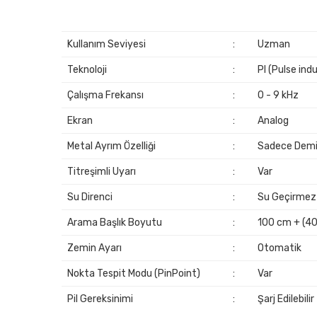
Kullanım Seviyesi
:
Uzman
Teknoloji
:
PI (Pulse ind
Çalışma Frekansı
:
0 - 9 kHz
Ekran
:
Analog
Metal Ayrım Özelliği
:
Sadece Demi
Titreşimli Uyarı
:
Var
Su Direnci
:
Su Geçirmez 
Arama Başlık Boyutu
:
100 cm + (40'
Zemin Ayarı
:
Otomatik
Nokta Tespit Modu (PinPoint)
:
Var
Pil Gereksinimi
:
Şarj Edilebili