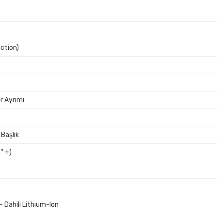
uction)
r Ayrımı
Başlık
' +)
r - Dahili Lithium-Ion