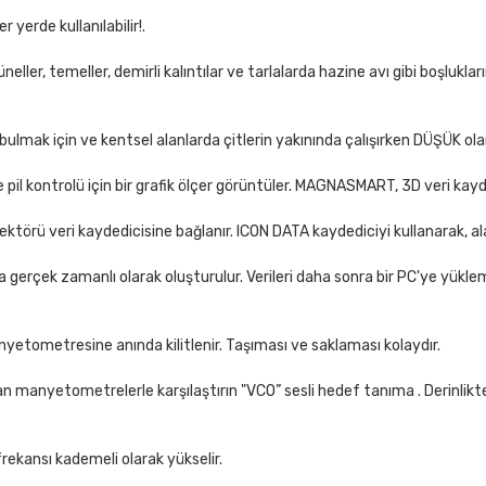
erde kullanılabilir!.
eller, temeller, demirli kalıntılar ve tarlalarda hazine avı gibi boşlukla
 bulmak için ve kentsel alanlarda çitlerin yakınında çalışırken DÜŞÜK ola
e pil kontrolü için bir grafik ölçer görüntüler. MAGNASMART, 3D veri kayde
ü veri kaydedicisine bağlanır. ICON DATA kaydediciyi kullanarak, ala
a gerçek zamanlı olarak oluşturulur. Verileri daha sonra bir PC'ye yükle
nyetometresine anında kilitlenir. Taşıması ve saklaması kolaydır.
 manyetometrelerle karşılaştırın "VCO” sesli hedef tanıma . Derinlikte 
rekansı kademeli olarak yükselir.