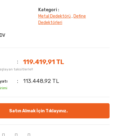
Kategori :
Metal Dedektörü
Define
,
Dedektörleri
KDV
119.419,91 TL
şlayan taksitlerle!!
113.448,92 TL
yatı
irimi
Satın Almak İçin Tıklayınız.