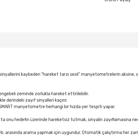
yallerini kaybeden "hareket tarzı sesli" manyetometrelerin aksine, sü
ngebeli zeminde zorlukla hareket ettirilebilir.
e derindeki zayıf sinyalleri kaçırır.
SMART manyetometre herhangi bir hızda yer tespiti yapar.
ta onu hedefin üzerinde hareketsiz tutmak, sinyalin zayıflamasına n
lar vb. arasında arama yapmak için uygundur. Otomatik çalıştırma her za