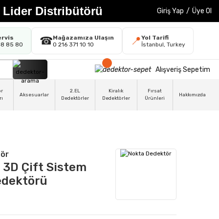
 Lider Distribütörü
Giriş Yap
/
Üye Ol
ervis
Mağazamıza Ulaşın
Yol Tarifi
☎
📍
48 85 80
0 216 371 10 10
İstanbul, Turkey
Alışveriş Sepetim
ör
2.EL
Kiralık
Fırsat
Aksesuarlar
Hakkımızda
rı
Dedektörler
Dedektörler
Ürünleri
ör
 3D Çift Sistem
edektörü