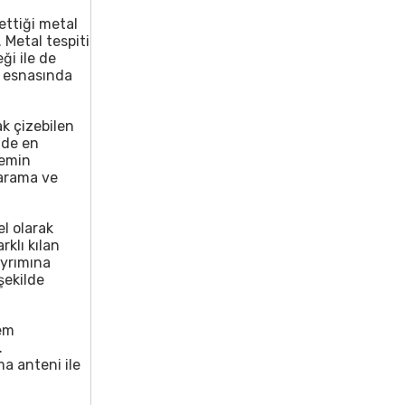
ettiği metal
 Metal tespiti
ği ile de
a esnasında
ak çizebilen
nde en
zemin
 arama ve
el olarak
klı kılan
ayrımına
şekilde
em
.
a anteni ile