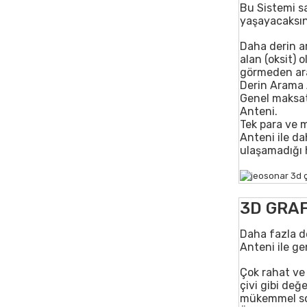
Bu Sistemi sa
yaşayacaksın
Daha derin a
alan (oksit) 
görmeden ara
Derin Arama 
Genel maksat
Anteni.
Tek para ve m
Anteni ile d
ulaşamadığı 
3D GRAF
Daha fazla d
Anteni ile ge
Çok rahat ve
çivi gibi değ
mükemmel sonu