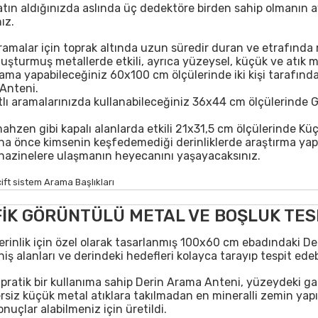
tın aldığınızda aslında üç dedektöre birden sahip olmanın ay
ız.
ramalar için toprak altında uzun süredir duran ve etrafında
oluşturmuş metallerde etkili, ayrıca yüzeysel, küçük ve atık m
ma yapabileceğiniz 60x100 cm ölçülerinde iki kişi tarafında
Anteni.
lı aramalarınızda kullanabileceğiniz 36x44 cm ölçülerinde 
ahzen gibi kapalı alanlarda etkili 21x31,5 cm ölçülerinde K
aha önce kimsenin keşfedemediği derinliklerde araştırma yap
hazinelere ulaşmanın heyecanını yaşayacaksınız.
İK GÖRÜNTÜLÜ METAL VE BOŞLUK TES
erinlik için özel olarak tasarlanmış 100x60 cm ebadındaki D
niş alanları ve derindeki hedefleri kolayca tarayıp tespit edebi
 pratik bir kullanıma sahip Derin Arama Anteni, yüzeydeki ga
ersiz küçük metal atıklara takılmadan en mineralli zemin yapı
çlar alabilmeniz için üretildi.