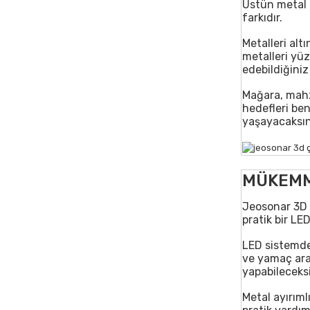
Üstün metal 
farkıdır.
Metalleri alt
metalleri yüz
edebildiğiniz 
Mağara, mahze
hedefleri ben
yaşayacaksın
MÜKEMME
Jeosonar 3D 
pratik bir LED
LED sistemde
ve yamaç aram
yapabileceksi
Metal ayırıml