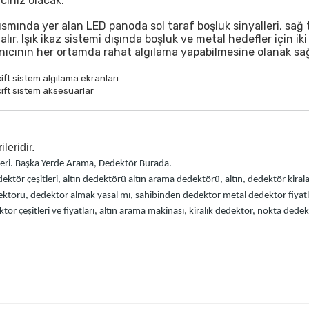
cınız olacak.
ısmında yer alan LED panoda sol taraf boşluk sinyalleri, sağ
 alır. Işık ikaz sistemi dışında boşluk ve metal hedefler için iki
anıcının her ortamda rahat algılama yapabilmesine olanak sağ
ileridir.
leri. Başka Yerde Arama, Dedektör Burada.
ektör çeşitleri, altın dedektörü
altın arama dedektörü, altın, dedektör kir
dektörü
, dedektör almak yasal mı, sahibinden dedektör
metal dedektör fiyatl
tör çeşitleri ve fiyatları, altın arama makinası
, kiralık dedektör
, nokta dedek