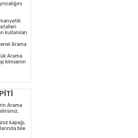
rıcalığını
 manyetik
etalleri
n kullanılan
Genel Arama
üçük Arama
ıp kimsenin
PİTİ
erin Arama
lirsiniz.
zoz kapağı,
larında bile