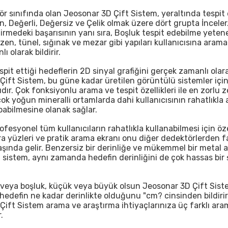
r sınıfında olan Jeosonar 3D Çift Sistem, yeraltında tespit 
ın, Değerli, Değersiz ve Çelik olmak üzere dört grupta İnceler.
rmedeki başarısının yanı sıra, Boşluk tespit edebilme yetene
n, tünel, sığınak ve mezar gibi yapıları kullanıcısına aram
 olarak bildirir.
spit ettiği hedeflerin 2D sinyal grafiğini gerçek zamanlı olar
Çift Sistem, bu güne kadar üretilen görüntülü sistemler içi
ıdır. Çok fonksiyonlu arama ve tespit özellikleri ile en zorlu 
çok yoğun mineralli ortamlarda dahi kullanıcısının rahatlıkla
pabilmesine olanak sağlar.
fesyonel tüm kullanıcıların rahatlıkla kullanabilmesi için öz
a yüzleri ve pratik arama ekranı onu diğer dedektörlerden far
başında gelir. Benzersiz bir derinliğe ve mükemmel bir metal 
 sistem, aynı zamanda hedefin derinliğini de çok hassas bir 
veya boşluk, küçük veya büyük olsun Jeosonar 3D Çift Sist
 hedefin ne kadar derinlikte olduğunu "cm? cinsinden bildirir
ift Sistem arama ve araştırma ihtiyaçlarınıza üç farklı aram
.