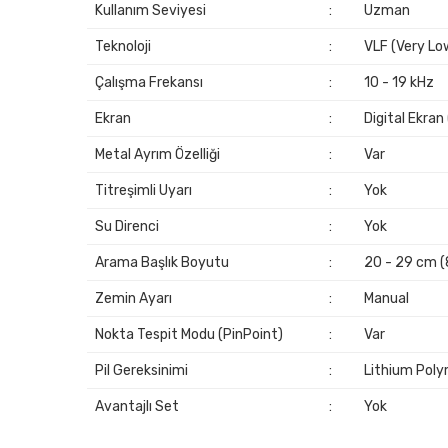
Kullanım Seviyesi
:
Uzman
Teknoloji
:
VLF (Very Lo
Çalışma Frekansı
:
10 - 19 kHz
Ekran
:
Digital Ekran
Metal Ayrım Özelliği
:
Var
Titreşimli Uyarı
:
Yok
Su Direnci
:
Yok
Arama Başlık Boyutu
:
20 - 29 cm (8 
Zemin Ayarı
:
Manual
Nokta Tespit Modu (PinPoint)
:
Var
Pil Gereksinimi
:
Lithium Pol
Avantajlı Set
:
Yok