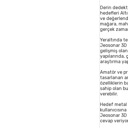
Derin dedektö
hedefleri Alt
ve değerlendi
mağara, mahze
gerçek zamanlı
Yeraltında te
Jeosonar 3D 
gelişmiş olan
yapılarında, 
araştırma ya
Amatör ve pro
tasarlanan ar
özelliklerin 
sahip olan bu
verebilir.
Hedef metal 
kullanıcısına
Jeosonar 3D Ç
cevap veriyor