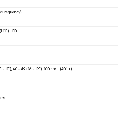
w Frequency)
 (LCD), LED
- 11''), 40 - 49 (16 - 19''), 100 cm + (40'' +)
ymer