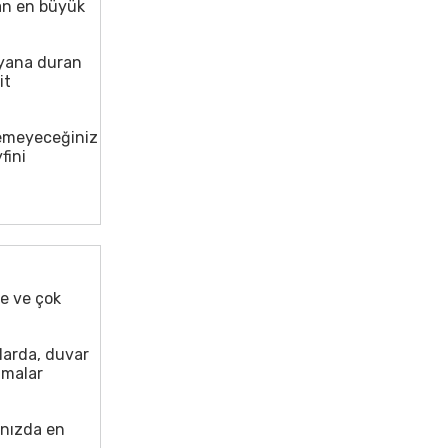
an en büyük
n yana duran
it
demeyeceğiniz
fini
e ve çok
larda, duvar
amalar
ınızda en