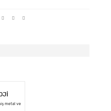
OJİ
miş metal ve