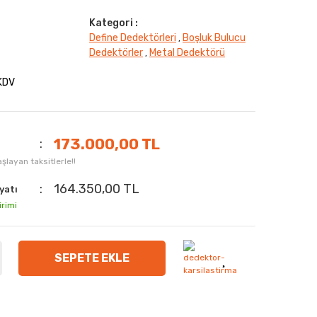
Kategori :
Define Dedektörleri
Boşluk Bulucu
,
Dedektörler
Metal Dedektörü
,
 KDV
173.000,00 TL
şlayan taksitlerle!!
164.350,00 TL
yatı
irimi
SEPETE EKLE