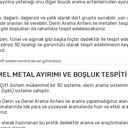
ayırma yeteneği onu diğer büyük arama antenlerinden ayır
ın, değerli, değersiz ve çelik olarak dört grupta ayırabilir, ya
de oranları ile verebilir. Derin Arama Anteni ile metalleri tesp
gibi boşlukları da rahatlıkla tespit edebileceksiniz.
n, tünel ve sığınak gibi başka hiçbir dedektör ile tespit e
zersiz 3D özelliği ile görüntülü olarak tespit edebilmenin key
ız.
L METAL AYIRIMI VE BOŞLUK TESPİTİ
Çift Sistem mükemmel bir 3D sisteme, derin arama sistemin
 (Işıklı) sisteme sahiptir.
 Derin ve Genel Arama Anteni ile arama yapamadığınız alan
alarında tek para ve yüzeysel aramalarda hızlı ve etkili ar
niz.
ı olarak hazırlanan bu pratik dedektör arama ve araştırmalar