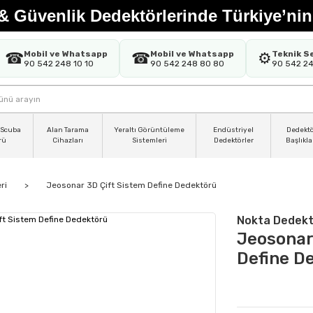
& Güvenlik Dedektörlerinde Türkiye’nin
Mobil ve Whatsapp
Mobil ve Whatsapp
Teknik S
☎
☎
⚙️
90 542 248 10 10
90 542 248 80 80
90 542 2
 Scuba
Alan Tarama
Yeraltı Görüntüleme
Endüstriyel
Dedekt
rü
Cihazları
Sistemleri
Dedektörler
Başlıkla
ri
Jeosonar 3D Çift Sistem Define Dedektörü
Nokta Dedekt
Jeosonar
Define D