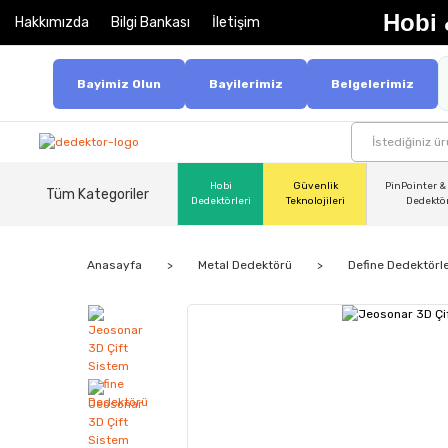
Hobi 
Hakkımızda
Bilgi Bankası
İletişim
Bayimiz Olun
Bayilerimiz
Belgelerimiz
Hobi
Güvenlik
PinPointer &
Tüm Kategoriler
Dedektörleri
Teknolojileri
Dedektö
Anasayfa
Metal Dedektörü
Define Dedektörle