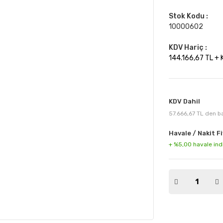
Stok Kodu :
10000602
KDV Hariç :
144.166,67 TL +
KDV Dahil
57.666,67 TL den ba
Havale / Nakit Fi
+ %5,00 havale ind