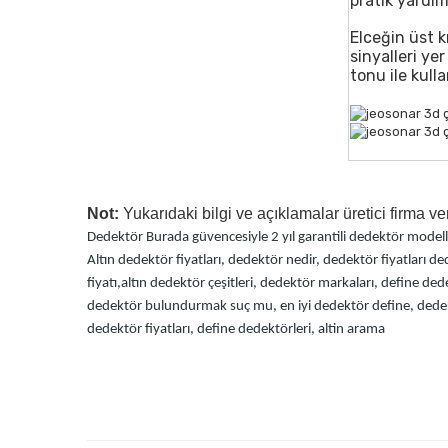
pratik yardım
Elceğin üst k
sinyalleri yer
tonu ile kull
Not:
Yukarıdaki bilgi ve açıklamalar üretici firma ver
Dedektör Burada güvencesiyle 2 yıl garantili dedektör model
Altın dedektör fiyatları, dedektör nedir, dedektör fiyatları
ded
fiyatı,
altın dedektör çeşitleri, dedektör markaları, define de
dedektör bulundurmak suç mu, en iyi dedektör
define, dedek
dedektör fiyatları
, define dedektörleri, altin arama