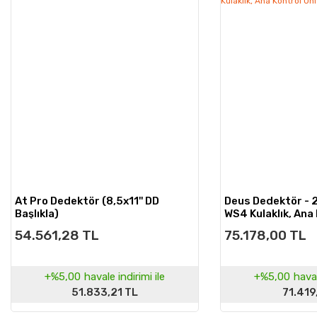
At Pro Dedektör (8,5x11'' DD
Deus Dedektör - 
Başlıkla)
WS4 Kulaklık, Ana 
54.561,28 TL
75.178,00 TL
+%5,00
havale indirimi ile
+%5,00
haval
51.833,21 TL
71.419