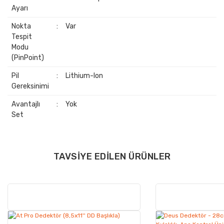
Ayarı
Nokta
:
Var
Tespit
Modu
(PinPoint)
Pil
:
Lithium-Ion
Gereksinimi
Avantajlı
:
Yok
Set
TAVSIYE EDILEN ÜRÜNLER