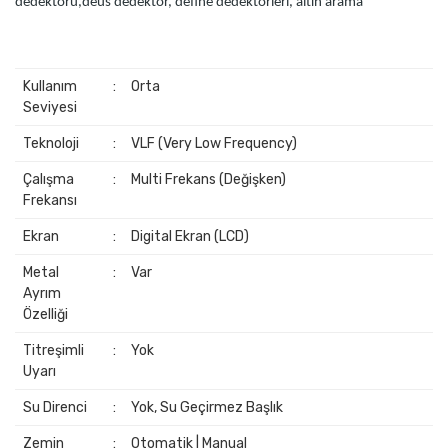
dedektörü
,
deus dedektör, define dedektörleri, altin arama
Kullanım
:
Orta
Seviyesi
Teknoloji
:
VLF (Very Low Frequency)
Çalışma
:
Multi Frekans (Değişken)
Frekansı
Ekran
:
Digital Ekran (LCD)
Metal
:
Var
Ayrım
Özelliği
Titreşimli
:
Yok
Uyarı
Su Direnci
:
Yok, Su Geçirmez Başlık
Zemin
:
Otomatik | Manual