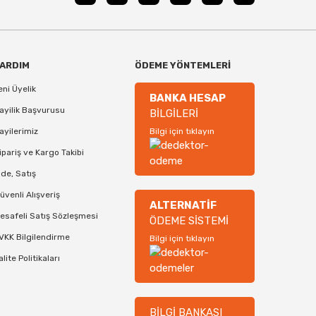
ARDIM
ÖDEME YÖNTEMLERİ
eni Üyelik
BANKA HESAP
ayilik Başvurusu
BİLGİLERİ
ayilerimiz
Bilgi için tıklayın
ipariş ve Kargo Takibi
ade, Satış
üvenli Alışveriş
ALTERNATİF
esafeli Satış Sözleşmesi
ÖDEME SİSTEMİ
VKK Bilgilendirme
Bilgi için tıklayın
alite Politikaları
BİLGİ BANKASI