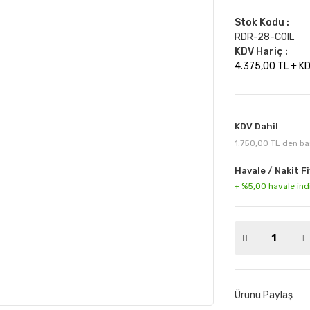
Stok Kodu :
RDR-28-COIL
KDV Hariç :
4.375,00 TL + K
KDV Dahil
1.750,00 TL den baş
Havale / Nakit Fi
+ %5,00 havale ind
Ürünü Paylaş