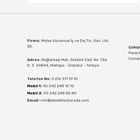
Firma:
Midas Kurumsal İç ve Dış Tic. San. Ltd.
Şti.
Çalış
Pazart
Cumart
Adres:
Bağlarbaşı Mah. Atatürk Cad. No: 136,
D: 3. 34844, Maltepe - İstanbul - Türkiye
Telefon No:
0 216 371 10 10
Mobil 1:
90 542 248 10 10
Mobil 2:
90 542 248 80 80
Email:
info@dedektorburada.com