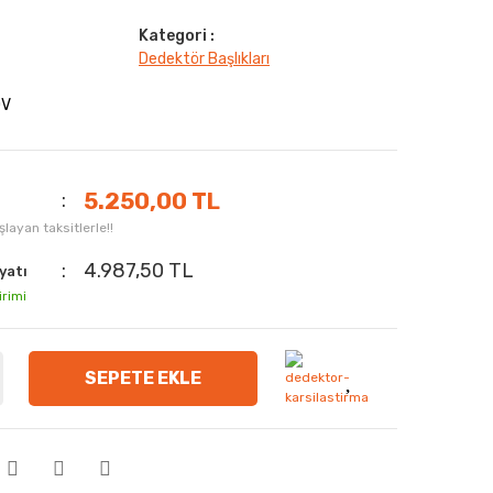
Kategori :
Dedektör Başlıkları
DV
5.250,00 TL
layan taksitlerle!!
4.987,50 TL
yatı
irimi
SEPETE EKLE