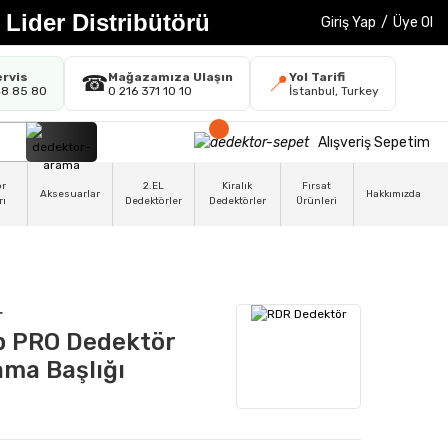
 Lider Distribütörü
Giriş Yap
/
Üye Ol
ervis
Mağazamıza Ulaşın
Yol Tarifi
☎
📍
48 85 80
0 216 371 10 10
İstanbul, Turkey
Alışveriş Sepetim
ör
2.EL
Kiralık
Fırsat
Aksesuarlar
Hakkımızda
rı
Dedektörler
Dedektörler
Ürünleri
r
 PRO Dedektör
ma Başlığı