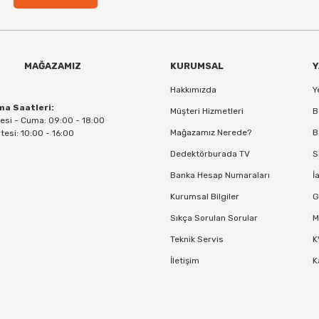
MAĞAZAMIZ
KURUMSAL
Y
Hakkımızda
Y
ma Saatleri:
Müşteri Hizmetleri
B
esi - Cuma: 09:00 - 18:00
Mağazamız Nerede?
B
esi: 10:00 - 16:00
Dedektörburada TV
S
Banka Hesap Numaraları
İ
Kurumsal Bilgiler
G
Sıkça Sorulan Sorular
M
Teknik Servis
K
İletişim
K