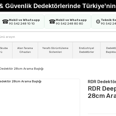
& Güvenlik Dedektörlerinde Türkiye’nin
Mobil ve Whatsapp
Mobil ve Whatsapp
Teknik S
☎
☎
⚙️
90 542 248 10 10
90 542 248 80 80
90 542 2
 Scuba
Alan Tarama
Yeraltı Görüntüleme
Endüstriyel
Dedekt
rü
Cihazları
Sistemleri
Dedektörler
Başlıkla
Dedektör 28cm Arama Başlığı
RDR Dedektö
RDR Deep
28cm Ara