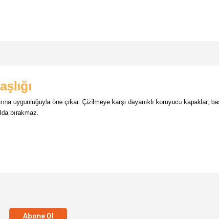
şlığı
arına uygunluğuyla öne çıkar. Çizilmeye karşı dayanıklı koruyucu kapaklar, başl
yolda bırakmaz.
Abone Ol