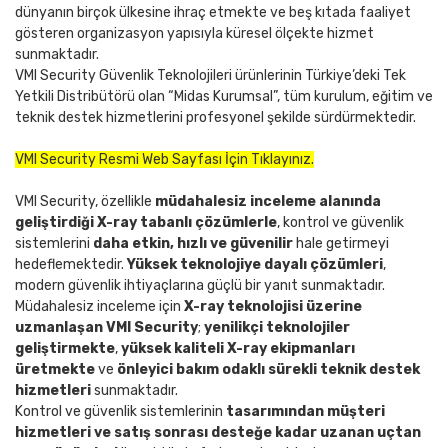
dünyanın birçok ülkesine ihraç etmekte ve beş kıtada faaliyet
gösteren organizasyon yapısıyla küresel ölçekte hizmet
sunmaktadır.
VMI Security Güvenlik Teknolojileri ürünlerinin Türkiye’deki Tek
Yetkili Distribütörü olan “Midas Kurumsal”, tüm kurulum, eğitim ve
teknik destek hizmetlerini profesyonel şekilde sürdürmektedir.
VMI Security Resmi Web Sayfası İçin Tıklayınız.
VMI Security, özellikle
müdahalesiz inceleme alanında
geliştirdiği X-ray tabanlı çözümlerle
, kontrol ve güvenlik
sistemlerini
daha etkin, hızlı ve güvenilir
hale getirmeyi
hedeflemektedir.
Yüksek teknolojiye dayalı çözümleri
,
modern güvenlik ihtiyaçlarına güçlü bir yanıt sunmaktadır.
Müdahalesiz inceleme için
X-ray teknolojisi üzerine
uzmanlaşan VMI Security
;
yenilikçi teknolojiler
geliştirmekte
,
yüksek kaliteli X-ray ekipmanları
üretmekte
ve
önleyici bakım odaklı sürekli teknik destek
hizmetleri
sunmaktadır.
Kontrol ve güvenlik sistemlerinin
tasarımından müşteri
hizmetleri ve satış sonrası desteğe kadar uzanan uçtan