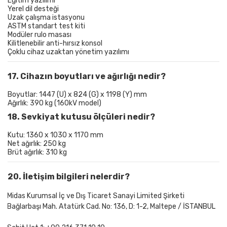
Eğitim yazılımı
Yerel dil desteği
Uzak çalışma istasyonu
ASTM standart test kiti
Modüler rulo masası
Kilitlenebilir anti-hırsız konsol
Çoklu cihaz uzaktan yönetim yazılımı
17. Cihazın boyutları ve ağırlığı nedir?
Boyutlar: 1447 (U) x 824 (G) x 1198 (Y) mm
Ağırlık: 390 kg (160kV model)
18. Sevkiyat kutusu ölçüleri nedir?
Kutu: 1360 x 1030 x 1170 mm
Net ağırlık: 250 kg
Brüt ağırlık: 310 kg
20. İletişim bilgileri nelerdir?
Midas Kurumsal İç ve Dış Ticaret Sanayi Limited Şirketi
Bağlarbaşı Mah. Atatürk Cad. No: 136, D: 1-2, Maltepe / İSTANBUL