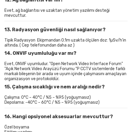
Evet, ağ bağlantısı ve uzaktan yönetim yazılımı desteği
mevcuttur.
13. Radyasyon güvenliği nasıl sağlanıyor?
Tipik Radyasyon
Ekipmandan 0.1m uzakta ölçülen doz: 1µSv/h’in
altında. ( Cep telefonundan daha az )
14. ONVIF uyumluluğu var mı?
Evet, ONVIF uyumludur. "Open Network Video Interface Forum"
"Açık Network Video Arayüzü Forumu "P CCTV sistemlerde farklı
markalı bileşenin bir arada ve uyum içinde çalışmasını amaçlayan
organizasyon ve protokoldür.
15. Çalışma sıcaklığı ve nem aralığı nedir?
Çalışma: 0°C – 40°C / %5 – %95 (yoğuşmasız)
Depolama: -40°C – 60°C / %5 – %95 (yoğuşmasız)
16. Hangi opsiyonel aksesuarlar mevcuttur?
Özel boyama