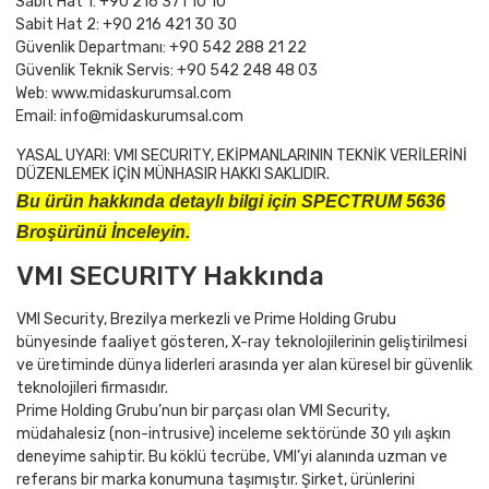
Sabit Hat 1: +90 216 371 10 10
Sabit Hat 2: +90 216 421 30 30
Güvenlik Departmanı: +90 542 288 21 22
Güvenlik Teknik Servis: +90 542 248 48 03
Web: www.midaskurumsal.com
Email: info@midaskurumsal.com
YASAL UYARI:
VMI SECURITY, EKİPMANLARININ TEKNİK VERİLERİNİ
DÜZENLEMEK İÇİN MÜNHASIR HAKKI SAKLIDIR.
Bu ürün hakkında detaylı bilgi için SPECTRUM 5636
Broşürünü İnceleyin.
VMI SECURITY Hakkında
VMI Security, Brezilya merkezli ve Prime Holding Grubu
bünyesinde faaliyet gösteren, X-ray teknolojilerinin geliştirilmesi
ve üretiminde dünya liderleri arasında yer alan küresel bir güvenlik
teknolojileri firmasıdır.
Prime Holding Grubu’nun bir parçası olan VMI Security,
müdahalesiz (non-intrusive) inceleme sektöründe 30 yılı aşkın
deneyime sahiptir. Bu köklü tecrübe, VMI’yi alanında uzman ve
referans bir marka konumuna taşımıştır. Şirket, ürünlerini