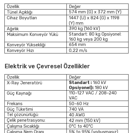
Özellik
Değer
574 mm (G) x 372 mm (Y)
Tünel Açıklığı
Cihaz Boyutları
1447 (U) x 824 (G) x 1198
(Y) mm
390 kg (160 kV)
Ağırlık
Standart: 80 kg Opsiyonel:
Maksimum Konveyör Yükü
160 kg veya 200 kg
654 mm
Konveyör Yüksekliği
Konveyör Hızı
0,22 m/s
Elektrik ve Çevresel Özellikler
Özellik
Değer
Standart :
160 kV
X-Ray Jeneratörü
Opsiyonel):
180 kV
110–127 VAC / 208–240
Güç Kaynağı
VAC
Frekans
50–60 Hz
Güç Tüketimi
740 VA
Tel çözünürlüğü:
40 AWG
Çelik penetrasyonu:
42 mm (150 kV)
Çalışma Sıcaklığı
0°C to 40°C
Çalışma Nem Oranı
5% to 95% (yoğuşmasız)