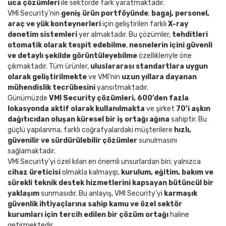
uca çözümleri
ile sektörde fark yaratmaktadır.
VMI Security’nin
geniş ürün portföyünde
;
bagaj, personel,
araç ve yük konteynerleri
için geliştirilen farklı
X-ray
denetim sistemleri
yer almaktadır. Bu çözümler,
tehditleri
otomatik olarak tespit edebilme
,
nesnelerin içini güvenli
ve detaylı şekilde görüntüleyebilme
özellikleriyle öne
çıkmaktadır. Tüm ürünler,
uluslararası standartlara uygun
olarak geliştirilmekte
ve VMI’nin
uzun yıllara dayanan
mühendislik tecrübesini
yansıtmaktadır.
Günümüzde
VMI Security çözümleri, 600’den fazla
lokasyonda aktif olarak kullanılmakta
ve şirket
70’i aşkın
dağıtıcıdan oluşan küresel bir iş ortağı ağına
sahiptir. Bu
güçlü yapılanma, farklı coğrafyalardaki müşterilere
hızlı,
güvenilir ve sürdürülebilir çözümler
sunulmasını
sağlamaktadır.
VMI Security’yi özel kılan en önemli unsurlardan biri; yalnızca
cihaz üreticisi
olmakla kalmayıp,
kurulum, eğitim, bakım ve
sürekli teknik destek hizmetlerini kapsayan bütüncül bir
yaklaşım
sunmasıdır. Bu anlayış, VMI Security’yi
karmaşık
güvenlik ihtiyaçlarına sahip kamu ve özel sektör
kurumları için tercih edilen bir çözüm ortağı
haline
getirmektedir.