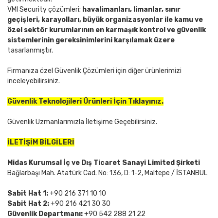
VMI Security çözümleri;
havalimanları, limanlar, sınır
geçişleri, karayolları, büyük organizasyonlar ile kamu ve
özel sektör kurumlarının
en karmaşık kontrol ve güvenlik
sistemlerinin gereksinimlerini karşılamak üzere
tasarlanmıştır.
Firmanıza özel Güvenlik Çözümleri için diğer ürünlerimizi
inceleyebilirsiniz.
Güvenlik Teknolojileri Ürünleri İçin Tıklayınız.
Güvenlik Uzmanlarımızla İletişime Geçebilirsiniz.
İLETİŞİM BİLGİLERİ
Midas Kurumsal İç ve Dış Ticaret Sanayi Limited Şirketi
Bağlarbaşı Mah. Atatürk Cad. No: 136, D: 1-2, Maltepe / İSTANBUL
Sabit Hat 1:
+90 216 371 10 10
Sabit Hat 2:
+90 216 421 30 30
Güvenlik Departmanı:
+90 542 288 21 22