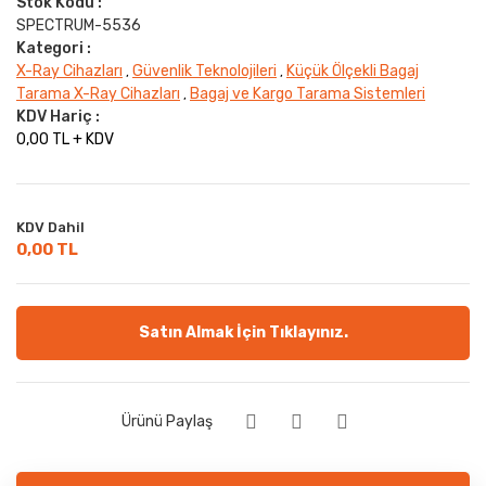
Stok Kodu :
SPECTRUM-5536
Kategori :
X-Ray Cihazları
Güvenlik Teknolojileri
Küçük Ölçekli Bagaj
,
,
Tarama X-Ray Cihazları
Bagaj ve Kargo Tarama Sistemleri
,
KDV Hariç :
0,00 TL + KDV
KDV Dahil
0,00 TL
Satın Almak İçin Tıklayınız.
Ürünü Paylaş