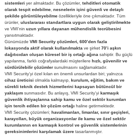
sistemleri
yer almaktadır. Bu çözümler,
tehditleri otomatik
olarak tespit edebilme
,
nesnelerin içini güvenli ve detaylı
şekilde görüntüleyebilme
özellikleriyle öne çıkmaktadır. Tüm
ürünler,
uluslararası standartlara uygun olarak geliştirilmekte
ve VMI’nin
uzun yıllara dayanan mühendislik tecrübesini
yansıtmaktadır.
Günümüzde
VMI Security çözümleri, 600’den fazla
lokasyonda aktif olarak kullanılmakta
ve şirket
70’i aşkın
dağıtıcıdan oluşan küresel bir iş ortağı ağına
sahiptir. Bu güçlü
yapılanma, farklı coğrafyalardaki müşterilere
hızlı, güvenilir ve
sürdürülebilir çözümler
sunulmasını sağlamaktadır.
VMI Security’yi özel kılan en önemli unsurlardan biri; yalnızca
cihaz üreticisi
olmakla kalmayıp,
kurulum, eğitim, bakım ve
sürekli teknik destek hizmetlerini kapsayan bütüncül bir
yaklaşım
sunmasıdır. Bu anlayış, VMI Security’yi
karmaşık
güvenlik ihtiyaçlarına sahip kamu ve özel sektör kurumları
için tercih edilen bir çözüm ortağı
haline getirmektedir.
VMI Security çözümleri;
havalimanları, limanlar, sınır geçişleri,
karayolları, büyük organizasyonlar ile kamu ve özel sektör
kurumlarının
en karmaşık kontrol ve güvenlik sistemlerinin
gereksinimlerini karşılamak üzere
tasarlanmıştır.