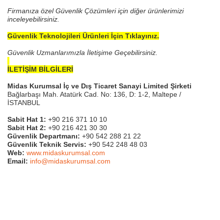
Firmanıza özel Güvenlik Çözümleri için diğer ürünlerimizi
inceleyebilirsiniz.
Güvenlik Teknolojileri Ürünleri İçin Tıklayınız.
Güvenlik Uzmanlarımızla İletişime Geçebilirsiniz.
İLETİŞİM BİLGİLERİ
Midas Kurumsal İç ve Dış Ticaret Sanayi Limited Şirketi
Bağlarbaşı Mah. Atatürk Cad. No: 136, D: 1-2, Maltepe /
İSTANBUL
Sabit Hat 1:
+90 216 371 10 10
Sabit Hat 2:
+90 216 421 30 30
Güvenlik Departmanı:
+90 542 288 21 22
Güvenlik Teknik Servis:
+90 542 248 48 03
Web:
www.midaskurumsal.com
Email:
info@midaskurumsal.com