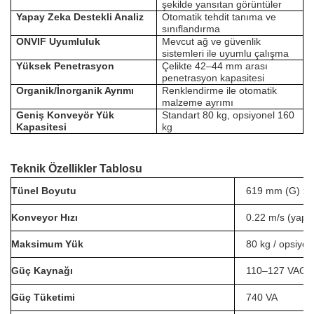
şekilde yansıtan görüntüler
Yapay Zeka Destekli Analiz
Otomatik tehdit tanıma ve
sınıflandırma
ONVIF Uyumluluk
Mevcut ağ ve güvenlik
sistemleri ile uyumlu çalışma
Yüksek Penetrasyon
Çelikte 42–44 mm arası
penetrasyon kapasitesi
Organik/İnorganik Ayrımı
Renklendirme ile otomatik
malzeme ayrımı
Geniş Konveyör Yük
Standart 80 kg, opsiyonel 160
Kapasitesi
kg
Teknik Özellikler Tablosu
Tünel Boyutu
619 mm (G) x 
Konveyor Hızı
0.22 m/s (yapıla
Maksimum Yük
80 kg / opsiyon
Güç Kaynağı
110–127 VAC /
Güç Tüketimi
740 VA