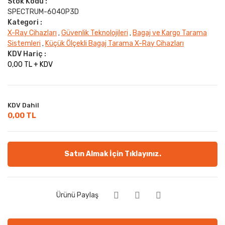
Stok Kodu :
SPECTRUM-6040P3D
Kategori :
X-Ray Cihazları
Güvenlik Teknolojileri
Bagaj ve Kargo Tarama
,
,
Sistemleri
Küçük Ölçekli Bagaj Tarama X-Ray Cihazları
,
KDV Hariç :
0,00 TL + KDV
KDV Dahil
0,00 TL
Satın Almak İçin Tıklayınız.
Ürünü Paylaş