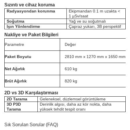
Sızıntı ve cihaz koruma
Radyasyondan korunma
Ekipmandan 0.1 m uzakta <
1 µSv/saat
Soğutma
Yağ ve su soğutmalı
Işın Yönlendirme
Çapraz yukarı, 3B perspektif
Nakliye ve Paket Bilgileri
Parametre
Değer
Paket Boyutu
2810 mm x 1270 mm x 1650 mm
Net Ağırlık
610 kg
Brüt Ağırlık
820 kg
2D vs 3D Karşılaştırması
2D Tarama
Geleneksel, düzlemsel görüntüleme
3D P3D
Derinlik algısı, daha az kör nokta, daha
Tarama
yüksek tehdit tespit oranı
Sık Sorulan Sorular (FAQ)