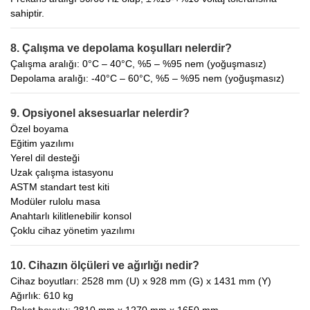
sahiptir.
8. Çalışma ve depolama koşulları nelerdir?
Çalışma aralığı: 0°C – 40°C, %5 – %95 nem (yoğuşmasız)
Depolama aralığı: -40°C – 60°C, %5 – %95 nem (yoğuşmasız)
9. Opsiyonel aksesuarlar nelerdir?
Özel boyama
Eğitim yazılımı
Yerel dil desteği
Uzak çalışma istasyonu
ASTM standart test kiti
Modüler rulolu masa
Anahtarlı kilitlenebilir konsol
Çoklu cihaz yönetim yazılımı
10. Cihazın ölçüleri ve ağırlığı nedir?
Cihaz boyutları: 2528 mm (U) x 928 mm (G) x 1431 mm (Y)
Ağırlık: 610 kg
Paket boyutu: 2810 mm x 1270 mm x 1650 mm