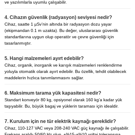
ve yazılımlarla uyumlu çalışabilir.
4. Cihazın güvenlik (radyasyon) seviyesi nedir?
Cihaz, saatte 1 µSv’nin altında bir radyasyon dozu yayar
(ekipmandan 0.1 m uzakta). Bu değer, uluslararası güvenlik
standartlarına uygun olup operatör ve çevre güvenliği için
tasarlanmıştır.
5. Hangi malzemeleri ayırt edebilir?
Cihaz, organik, inorganik ve karışık malzemeleri renklendirme
yoluyla otomatik olarak ayırt edebilir. Bu özellik, tehdit olabilecek
maddelerin hızlıca tanımlanmasını sağlar.
6. Maksimum tarama yük kapasitesi nedir?
Standart konveyör 80 kg, opsiyonel olarak 160 kg’a kadar yük
taşıyabilir. Bu, büyük bagaj ve yüklerin taraması için idealdir.
7. Kurulum için ne tür elektrik kaynağı gereklidir?
Cihaz, 110-127 VAC veya 208-240 VAC güç kaynağı ile çalışabilir.
Frekans aralığı 50/60 Hz olup, ±%15-+%10 voltaj toleransına