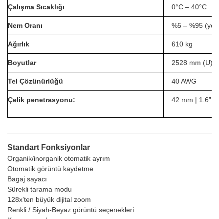
Çalışma Sıcaklığı
0°C – 40°C
Nem Oranı
%5 – %95 (yoğ
Ağırlık
610 kg
Boyutlar
2528 mm (U) x
Tel Çözünürlüğü
40 AWG
Çelik penetrasyonu:
42 mm | 1.6” (
Standart Fonksiyonlar
Organik/inorganik otomatik ayrım
Otomatik görüntü kaydetme
Bagaj sayacı
Sürekli tarama modu
128x’ten büyük dijital zoom
Renkli / Siyah-Beyaz görüntü seçenekleri