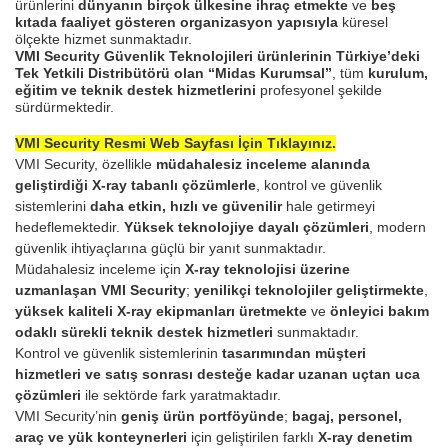
ürünlerini
dünyanın birçok ülkesine ihraç etmekte
ve
beş
kıtada faaliyet gösteren organizasyon yapısıyla
küresel
ölçekte hizmet sunmaktadır.
VMI Security Güvenlik Teknolojileri ürünlerinin Türkiye’deki
Tek Yetkili Distribütörü olan “Midas Kurumsal”
, tüm
kurulum,
eğitim ve teknik destek hizmetlerini
profesyonel şekilde
sürdürmektedir.
VMI Security Resmi Web Sayfası İçin Tıklayınız.
VMI Security, özellikle
müdahalesiz inceleme alanında
geliştirdiği X-ray tabanlı çözümlerle
, kontrol ve güvenlik
sistemlerini
daha etkin, hızlı ve güvenilir
hale getirmeyi
hedeflemektedir.
Yüksek teknolojiye dayalı çözümleri
, modern
güvenlik ihtiyaçlarına güçlü bir yanıt sunmaktadır.
Müdahalesiz inceleme için
X-ray teknolojisi üzerine
uzmanlaşan VMI Security
;
yenilikçi teknolojiler geliştirmekte
,
yüksek kaliteli X-ray ekipmanları üretmekte
ve
önleyici bakım
odaklı sürekli teknik destek hizmetleri
sunmaktadır.
Kontrol ve güvenlik sistemlerinin
tasarımından müşteri
hizmetleri ve satış sonrası desteğe kadar uzanan uçtan uca
çözümleri
ile sektörde fark yaratmaktadır.
VMI Security’nin
geniş ürün portföyünde
;
bagaj, personel,
araç ve yük konteynerleri
için geliştirilen farklı
X-ray denetim