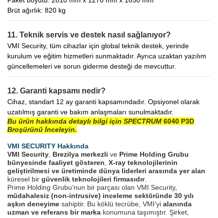
Brüt ağırlık: 820 kg
11. Teknik servis ve destek nasıl sağlanıyor?
VMI Security, tüm cihazlar için global teknik destek, yerinde
kurulum ve eğitim hizmetleri sunmaktadır. Ayrıca uzaktan yazılım
güncellemeleri ve sorun giderme desteği de mevcuttur.
12. Garanti kapsamı nedir?
Cihaz, standart 12 ay garanti kapsamındadır. Opsiyonel olarak
uzatılmış garanti ve bakım anlaşmaları sunulmaktadır.
Bu ürün hakkında detaylı bilgi için SPECTRUM
6040 P3D
Broşürünü İnceleyin.
VMI SECURITY Hakkında
VMI Security
,
Brezilya merkezli
ve
Prime Holding Grubu
bünyesinde faaliyet gösteren
,
X-ray teknolojilerinin
geliştirilmesi ve üretiminde dünya liderleri arasında yer alan
küresel bir
güvenlik teknolojileri firmasıdır
.
Prime Holding Grubu’nun bir parçası olan VMI Security,
müdahalesiz (non-intrusive) inceleme sektöründe 30 yılı
aşkın deneyime
sahiptir. Bu köklü tecrübe, VMI’yi
alanında
uzman ve referans bir marka
konumuna taşımıştır. Şirket,