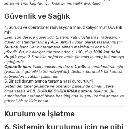
liman ve sınır kapıları için kritik bir verimlilik avantajıdır.
Güvenlik ve Sağlık
4. Sürücü ve operatörler radyasyona maruz kalıyor mu? Güvenli
mi?
Evet, son derece güvenlidir. Sistem, katı uluslararası radyasyon
güvenliği standartlarına (IAEA, ANSI) uygun olarak tasarlanmıştır.
Sürücü için:
Her bir taramada alınan maksimum doz
≤ 0.1
µSv
'dir. Bu, bir akciğer röntgeninden (~100 µSv)
1000 kat daha
düşük
veya 2-3 dakika doğal çevrede (kozmiş ışınım) bulunmaya
eşdeğerdir.
Operatör için:
Yıllık maksimum doz
≤ 1 mSv
ile sınırlandırılmıştır
(yasal limit genellikle 20 mSv/yıl'dır). Sistem, korunaklı bir kontrol
kabininden uzaktan çalıştırılır.
5. Bir acil durum anında tarama nasıl durdurulur?
Sistemde, tünel girişinde ve operatör panelinde olmak üzere
birden fazla
ACİL DURUM DURDURMA butonu
bulunur. Bu
butonlardan herhangi birine basıldığında X-ışını üretimi anında ve
güvenli bir şekilde kesilir.
Kurulum ve İşletme
6. Sistemin kurulumu için ne gibi