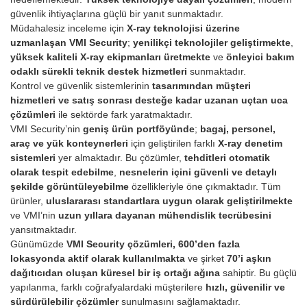
güvenlik ihtiyaçlarına güçlü bir yanıt sunmaktadır.
Müdahalesiz inceleme için
X-ray teknolojisi üzerine
uzmanlaşan VMI Security
;
yenilikçi teknolojiler geliştirmekte
,
yüksek kaliteli X-ray ekipmanları üretmekte
ve
önleyici bakım
odaklı sürekli teknik destek hizmetleri
sunmaktadır.
Kontrol ve güvenlik sistemlerinin
tasarımından müşteri
hizmetleri ve satış sonrası desteğe kadar uzanan uçtan uca
çözümleri
ile sektörde fark yaratmaktadır.
VMI Security’nin
geniş ürün portföyünde
;
bagaj, personel,
araç ve yük konteynerleri
için geliştirilen farklı
X-ray denetim
sistemleri
yer almaktadır. Bu çözümler,
tehditleri otomatik
olarak tespit edebilme
,
nesnelerin içini güvenli ve detaylı
şekilde görüntüleyebilme
özellikleriyle öne çıkmaktadır. Tüm
ürünler,
uluslararası standartlara uygun olarak geliştirilmekte
ve VMI’nin
uzun yıllara dayanan mühendislik tecrübesini
yansıtmaktadır.
Günümüzde
VMI Security çözümleri, 600’den fazla
lokasyonda aktif olarak kullanılmakta
ve şirket
70’i aşkın
dağıtıcıdan oluşan küresel bir iş ortağı ağına
sahiptir. Bu güçlü
yapılanma, farklı coğrafyalardaki müşterilere
hızlı, güvenilir ve
sürdürülebilir çözümler
sunulmasını sağlamaktadır.