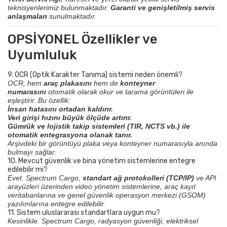
teknisyenlerimiz bulunmaktadır.
Garanti ve genişletilmiş servis
anlaşmaları
sunulmaktadır.
OPSİYONEL Özellikler ve
Uyumluluk
9. OCR (Optik Karakter Tanıma) sistemi neden önemli?
OCR, hem
araç plakasını
hem de
konteyner
numarasını
otomatik olarak okur ve tarama görüntüleri ile
eşleştirir. Bu özellik:
İnsan hatasını ortadan kaldırır.
Veri girişi hızını büyük ölçüde artırır.
Gümrük ve lojistik takip sistemleri (TIR, NCTS vb.) ile
otomatik entegrasyona olanak tanır.
Arşivdeki bir görüntüyü plaka veya konteyner numarasıyla anında
bulmayı sağlar.
10. Mevcut güvenlik ve bina yönetim sistemlerine entegre
edilebilir mi?
Evet. Spectrum Cargo,
standart ağ protokolleri (TCP/IP)
ve API
arayüzleri üzerinden video yönetim sistemlerine, araç kayıt
veritabanlarına ve genel güvenlik operasyon merkezi (GSOM)
yazılımlarına entegre edilebilir.
11. Sistem uluslararası standartlara uygun mu?
Kesinlikle. Spectrum Cargo, radyasyon güvenliği, elektriksel