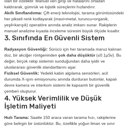
olan bir özelliktir. Manuel veri girişi ve hatalarını ortadan
kaldırarak, gümrük ve lojistik süreçlerini hızlandırır.
Akıllı Sınıflandırma:
Çift enerji teknolojisi, tarama görüntüsündeki
her pikseli renk kodlayarak (mavi=metal, turuncu=organik,
yeşil=karışık) operatöre anında analiz imkanı sunar. Rakiplerin
manuel analizine kıyasla inceleme süresini büyük ölçüde kısaltır.
3. Sınıfında En Güvenli Sistem
Radyasyon Güvenliği:
Sürücü için her taramada maruz kalınan
doz, bir akciğer röntgeninden
çok daha düşüktür
(≤0.1µSv). Bu
değer, birçok rakip sistemin sunduğundan daha iyidir ve
uluslararası güvenlik standartlarını aşar.
Fiziksel Güvenlik:
Yedekli kabin algılama sensörleri, acil
durumda X-ışını emisyonunu anında durduran butonlar, kapalı
devre kamera ve interkom sistemi ile kapsamlı bir güvenlik
çemberi oluşturur.
4. Yüksek Verimlilik ve Düşük
İşletim Maliyeti
Hızlı Tarama:
Saatte 150 araca varan tarama hızı, rakiplerine
göre belirgin bir üstünlüktür. Bu, özellikle yoğun liman ve sınır