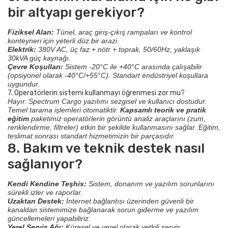
bir altyapı gerekiyor?
Fiziksel Alan:
Tünel, araç giriş-çıkış rampaları ve kontrol
konteyneri için yeterli düz bir arazi.
Elektrik:
380V AC, üç faz + nötr + toprak, 50/60Hz, yaklaşık
30kVA güç kaynağı.
Çevre Koşulları:
Sistem -20°C ile +40°C arasında çalışabilir
(opsiyonel olarak -40°C/+55°C). Standart endüstriyel koşullara
uygundur.
7. Operatörlerin sistemi kullanmayı öğrenmesi zor mu?
Hayır. Spectrum Cargo yazılımı sezgisel ve kullanıcı dostudur.
Temel tarama işlemleri otomatiktir.
Kapsamlı teorik ve pratik
eğitim
paketimiz operatörlerin görüntü analiz araçlarını (zum,
renklendirme, filtreler) etkin bir şekilde kullanmasını sağlar. Eğitim,
teslimat sonrası standart hizmetimizin bir parçasıdır.
8. Bakım ve teknik destek nasıl
sağlanıyor?
Kendi Kendine Teşhis:
Sistem, donanım ve yazılım sorunlarını
sürekli izler ve raporlar.
Uzaktan Destek:
İnternet bağlantısı üzerinden güvenli bir
kanaldan sistemimize bağlanarak sorun giderme ve yazılım
güncellemeleri yapabiliriz.
Yerel Servis Ağı:
Küresel ve yerel olarak yetkili servis