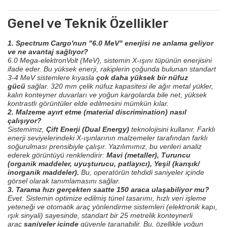
Genel ve Teknik Özellikler
1. Spectrum Cargo'nun "6.0 MeV" enerjisi ne anlama geliyor
ve ne avantaj sağlıyor?
6.0 Mega-elektronVolt (MeV), sistemin X-ışını tüpünün enerjisini
ifade eder. Bu yüksek enerji, rakiplerin çoğunda bulunan standart
3-4 MeV sistemlere kıyasla
çok daha yüksek bir nüfuz
gücü
sağlar. 320 mm çelik nüfuz kapasitesi ile ağır metal yükler,
kalın konteyner duvarları ve yoğun kargolarda bile net, yüksek
kontrastlı görüntüler elde edilmesini mümkün kılar.
2. Malzeme ayırt etme (material discrimination) nasıl
çalışıyor?
Sistemimiz,
Çift Enerji (Dual Energy)
teknolojisini kullanır. Farklı
enerji seviyelerindeki X-ışınlarının malzemeler tarafından farklı
soğurulması prensibiyle çalışır. Yazılımımız, bu verileri analiz
ederek görüntüyü renklendirir:
Mavi (metaller), Turuncu
(organik maddeler, uyuşturucu, patlayıcı), Yeşil (karışık/
inorganik maddeler).
Bu, operatörün tehdidi saniyeler içinde
görsel olarak tanımlamasını sağlar.
3. Tarama hızı gerçekten saatte 150 araca ulaşabiliyor mu?
Evet. Sistemin optimize edilmiş tünel tasarımı, hızlı veri işleme
yeteneği ve otomatik araç yönlendirme sistemleri (elektronik kapı,
ışık sinyali) sayesinde, standart bir 25 metrelik konteynerli
araç
saniyeler içinde
güvenle taranabilir. Bu, özellikle yoğun