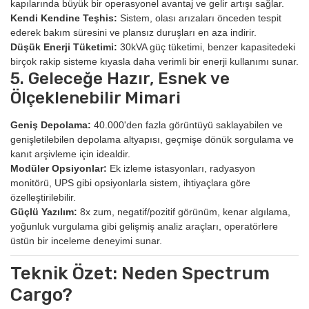
kapılarında büyük bir operasyonel avantaj ve gelir artışı sağlar.
Kendi Kendine Teşhis:
Sistem, olası arızaları önceden tespit
ederek bakım süresini ve plansız duruşları en aza indirir.
Düşük Enerji Tüketimi:
30kVA güç tüketimi, benzer kapasitedeki
birçok rakip sisteme kıyasla daha verimli bir enerji kullanımı sunar.
5. Geleceğe Hazır, Esnek ve
Ölçeklenebilir Mimari
Geniş Depolama:
40.000'den fazla görüntüyü saklayabilen ve
genişletilebilen depolama altyapısı, geçmişe dönük sorgulama ve
kanıt arşivleme için idealdir.
Modüler Opsiyonlar:
Ek izleme istasyonları, radyasyon
monitörü, UPS gibi opsiyonlarla sistem, ihtiyaçlara göre
özelleştirilebilir.
Güçlü Yazılım:
8x zum, negatif/pozitif görünüm, kenar algılama,
yoğunluk vurgulama gibi gelişmiş analiz araçları, operatörlere
üstün bir inceleme deneyimi sunar.
Teknik Özet: Neden Spectrum
Cargo?