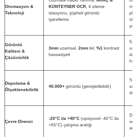
Otomasyon &
KONTEYNER OCR
, 4 izleme
man
Teknoloji
istasyonu, şüpheli görüntü
pla
işaretleme
ok
yay
5-
Görüntü
3mm
uzamsal,
2mm
tel,
%1
kontrast
uza
Kalitesi &
hassasiyeti
dah
Çözünürlük
has
Sını
Depolama &
40.000+
görüntü (genişletilebilir)
sabi
Ölçeklenebilirlik
dep
Dah
-20°C ila +40°C
(opsiyonel -40°C ila
Çevre Direnci
sıca
+55°C) çalışma aralığı
aral