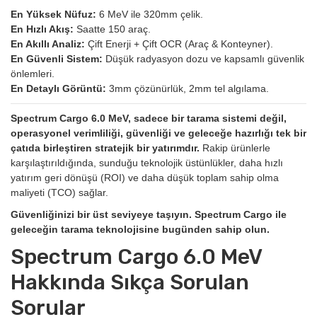
En Yüksek Nüfuz:
6 MeV ile 320mm çelik.
En Hızlı Akış:
Saatte 150 araç.
En Akıllı Analiz:
Çift Enerji + Çift OCR (Araç & Konteyner).
En Güvenli Sistem:
Düşük radyasyon dozu ve kapsamlı güvenlik
önlemleri.
En Detaylı Görüntü:
3mm çözünürlük, 2mm tel algılama.
Spectrum Cargo 6.0 MeV, sadece bir tarama sistemi değil,
operasyonel verimliliği, güvenliği ve geleceğe hazırlığı tek bir
çatıda birleştiren stratejik bir yatırımdır.
Rakip ürünlerle
karşılaştırıldığında, sunduğu teknolojik üstünlükler, daha hızlı
yatırım geri dönüşü (ROI) ve daha düşük toplam sahip olma
maliyeti (TCO) sağlar.
Güvenliğinizi bir üst seviyeye taşıyın. Spectrum Cargo ile
geleceğin tarama teknolojisine bugünden sahip olun.
Spectrum Cargo 6.0 MeV
Hakkında Sıkça Sorulan
Sorular