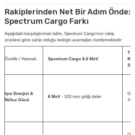
Rakiplerinden Net Bir Adım Önde:
Spectrum Cargo Farkı
Aşağıdaki karşılaştırmalı tablo, Spectrum Cargo'nun rakip
ürünlere göre sahip olduğu belirgin avantajları özetlemektedir:
Tip
Özellik / Yetenek
Spectrum Cargo 6.0 MeV
Rak
Sis
Işın Enerjisi &
Gene
6 MeV
- 320 mm çeliği deler
Nüfuz Gücü
3-4
Ort