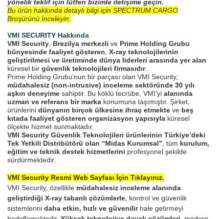
yönelik teklif için lütfen bizimle iletişime geçin.
Bu ürün hakkında detaylı bilgi için SPECTRUM CARGO
Broşürünü İnceleyin.
VMI SECURITY Hakkında
VMI Security
,
Brezilya merkezli
ve
Prime Holding Grubu
bünyesinde faaliyet gösteren
,
X-ray teknolojilerinin
geliştirilmesi ve üretiminde dünya liderleri arasında yer alan
küresel bir
güvenlik teknolojileri firmasıdır
.
Prime Holding Grubu’nun bir parçası olan VMI Security,
müdahalesiz (non-intrusive) inceleme sektöründe 30 yılı
aşkın deneyime
sahiptir. Bu köklü tecrübe, VMI’yi
alanında
uzman ve referans bir marka
konumuna taşımıştır. Şirket,
ürünlerini
dünyanın birçok ülkesine ihraç etmekte
ve
beş
kıtada faaliyet gösteren organizasyon yapısıyla
küresel
ölçekte hizmet sunmaktadır.
VMI Security Güvenlik Teknolojileri ürünlerinin Türkiye’deki
Tek Yetkili Distribütörü olan “Midas Kurumsal”
, tüm
kurulum,
eğitim ve teknik destek hizmetlerini
profesyonel şekilde
sürdürmektedir.
VMI Security Resmi Web Sayfası İçin Tıklayınız.
VMI Security, özellikle
müdahalesiz inceleme alanında
geliştirdiği X-ray tabanlı çözümlerle
, kontrol ve güvenlik
sistemlerini
daha etkin, hızlı ve güvenilir
hale getirmeyi
hedeflemektedir.
Yüksek teknolojiye dayalı çözümleri
, modern