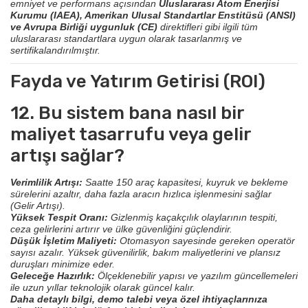
emniyet ve performans açısından
Uluslararası Atom Enerjisi
Kurumu (IAEA), Amerikan Ulusal Standartlar Enstitüsü (ANSI)
ve Avrupa Birliği uygunluk (CE)
direktifleri gibi ilgili tüm
uluslararası standartlara uygun olarak tasarlanmış ve
sertifikalandırılmıştır.
Fayda ve Yatırım Getirisi (ROI)
12. Bu sistem bana nasıl bir
maliyet tasarrufu veya gelir
artışı sağlar?
Verimlilik Artışı:
Saatte 150 araç kapasitesi, kuyruk ve bekleme
sürelerini azaltır, daha fazla aracın hızlıca işlenmesini sağlar
(Gelir Artışı).
Yüksek Tespit Oranı:
Gizlenmiş kaçakçılık olaylarının tespiti,
ceza gelirlerini artırır ve ülke güvenliğini güçlendirir.
Düşük İşletim Maliyeti:
Otomasyon sayesinde gereken operatör
sayısı azalır. Yüksek güvenilirlik, bakım maliyetlerini ve plansız
duruşları minimize eder.
Geleceğe Hazırlık:
Ölçeklenebilir yapısı ve yazılım güncellemeleri
ile uzun yıllar teknolojik olarak güncel kalır.
Daha detaylı bilgi, demo talebi veya özel ihtiyaçlarınıza