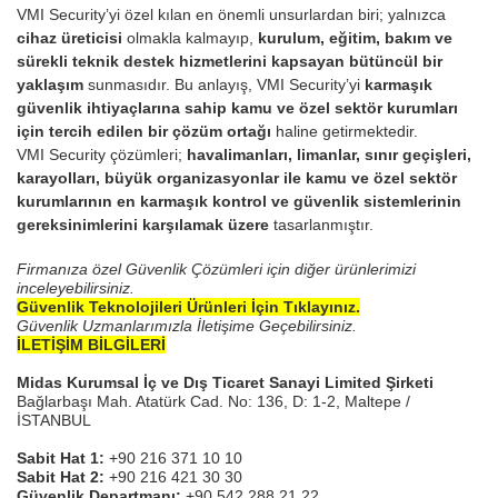
VMI Security’yi özel kılan en önemli unsurlardan biri; yalnızca
cihaz üreticisi
olmakla kalmayıp,
kurulum, eğitim, bakım ve
sürekli teknik destek hizmetlerini kapsayan bütüncül bir
yaklaşım
sunmasıdır. Bu anlayış, VMI Security’yi
karmaşık
güvenlik ihtiyaçlarına sahip kamu ve özel sektör kurumları
için tercih edilen bir çözüm ortağı
haline getirmektedir.
VMI Security çözümleri;
havalimanları, limanlar, sınır geçişleri,
karayolları, büyük organizasyonlar ile kamu ve özel sektör
kurumlarının
en karmaşık kontrol ve güvenlik sistemlerinin
gereksinimlerini karşılamak üzere
tasarlanmıştır.
Firmanıza özel Güvenlik Çözümleri için diğer ürünlerimizi
inceleyebilirsiniz.
Güvenlik Teknolojileri Ürünleri İçin Tıklayınız.
Güvenlik Uzmanlarımızla İletişime Geçebilirsiniz.
İLETİŞİM BİLGİLERİ
Midas Kurumsal İç ve Dış Ticaret Sanayi Limited Şirketi
Bağlarbaşı Mah. Atatürk Cad. No: 136, D: 1-2, Maltepe /
İSTANBUL
Sabit Hat 1:
+90 216 371 10 10
Sabit Hat 2:
+90 216 421 30 30
Güvenlik Departmanı:
+90 542 288 21 22