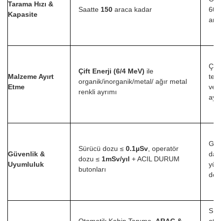
Tarama Hızı &
Saatte
150
araca kadar
60-
Kapasite
ara
Çoğ
Çift Enerji (6/4 MeV)
ile
Malzeme Ayırt
tek 
organik/inorganik/metal/ ağır metal
Etme
vey
renkli ayrımı
ayı
Gene
Sürücü dozu ≤
0.1µSv
, operatör
Güvenlik &
dah
dozu ≤
1mSv/yıl
+ ACIL DURUM
Uyumluluk
yük
butonları
değe
Sını
Otomatik Kabin Tanıma,
ARAÇ &
oto