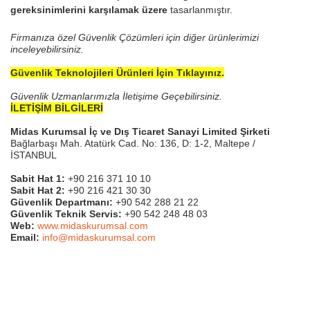
gereksinimlerini karşılamak üzere
tasarlanmıştır.
Firmanıza özel Güvenlik Çözümleri için diğer ürünlerimizi
inceleyebilirsiniz.
Güvenlik Teknolojileri Ürünleri İçin Tıklayınız.
Güvenlik Uzmanlarımızla İletişime Geçebilirsiniz.
İLETİŞİM BİLGİLERİ
Midas Kurumsal İç ve Dış Ticaret Sanayi Limited Şirketi
Bağlarbaşı Mah. Atatürk Cad. No: 136, D: 1-2, Maltepe /
İSTANBUL
Sabit Hat 1:
+90 216 371 10 10
Sabit Hat 2:
+90 216 421 30 30
Güvenlik Departmanı:
+90 542 288 21 22
Güvenlik Teknik Servis:
+90 542 248 48 03
Web:
www.midaskurumsal.com
Email:
info@midaskurumsal.com