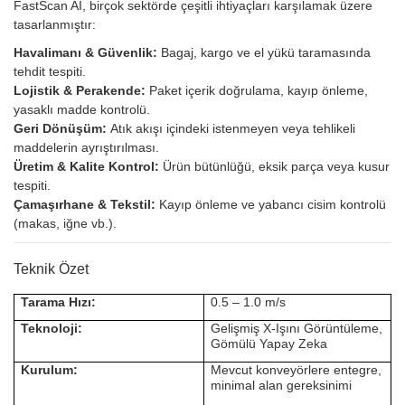
FastScan AI, birçok sektörde çeşitli ihtiyaçları karşılamak üzere
tasarlanmıştır:
Havalimanı & Güvenlik:
Bagaj, kargo ve el yükü taramasında
tehdit tespiti.
Lojistik & Perakende:
Paket içerik doğrulama, kayıp önleme,
yasaklı madde kontrolü.
Geri Dönüşüm:
Atık akışı içindeki istenmeyen veya tehlikeli
maddelerin ayrıştırılması.
Üretim & Kalite Kontrol:
Ürün bütünlüğü, eksik parça veya kusur
tespiti.
Çamaşırhane & Tekstil:
Kayıp önleme ve yabancı cisim kontrolü
(makas, iğne vb.).
Teknik Özet
Tarama Hızı:
0.5 – 1.0 m/s
Teknoloji:
Gelişmiş X-Işını Görüntüleme,
Gömülü Yapay Zeka
Kurulum:
Mevcut konveyörlere entegre,
minimal alan gereksinimi