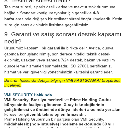
8. Teslimat süresi nedir?
Teslimat süresi, sipariş özelliklerine ve mevcut stok durumuna
bağlıdır. Standart konfigürasyonlar için genellikle
4-8
hafta
arasında değişen bir teslimat süresi öngörülmektedir. Kesin
süre için satış ekibimizle iletişime geçebilirsiniz.
9. Garanti ve satış sonrası destek kapsamı
nedir?
Ürünümüz kapsamlı bir garanti ile birlikte gelir. Ayrıca, dünya
çapında konuşlandırılmış, son derece nitelikli teknik destek
ekibimiz, uzaktan veya sahada 7/24 destek, bakım ve yazılım
güncelleme hizmetleri sunmaktadır. ISO 27001 sertifikamız,
hizmet ve veri güvenliği yönetimimizin kalitesini garanti eder.
Bu ürün hakkında detaylı bilgi için
VMI FASTSCAN AI
Broşürünü
İnceleyin.
VMI SECURITY Hakkında
VMI Security
,
Brezilya merkezli
ve
Prime Holding Grubu
bünyesinde faaliyet gösteren
,
X-ray teknolojilerinin
geliştirilmesi ve üretiminde dünya liderleri arasında yer alan
küresel bir
güvenlik teknolojileri firmasıdır
.
Prime Holding Grubu’nun bir parçası olan VMI Security,
müdahalesiz (non-intrusive) inceleme sektöründe 30 yılı