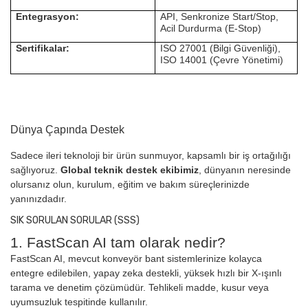
Entegrasyon:
API, Senkronize Start/Stop,
Acil Durdurma (E-Stop)
Sertifikalar:
ISO 27001 (Bilgi Güvenliği),
ISO 14001 (Çevre Yönetimi)
Dünya Çapında Destek
Sadece ileri teknoloji bir ürün sunmuyor, kapsamlı bir iş ortağılığı
sağlıyoruz.
Global teknik destek ekibimiz
, dünyanın neresinde
olursanız olun, kurulum, eğitim ve bakım süreçlerinizde
yanınızdadır.
SIK SORULAN SORULAR (SSS)
1. FastScan AI tam olarak nedir?
FastScan AI, mevcut konveyör bant sistemlerinize kolayca
entegre edilebilen, yapay zeka destekli, yüksek hızlı bir X-ışınlı
tarama ve denetim çözümüdür. Tehlikeli madde, kusur veya
uyumsuzluk tespitinde kullanılır.