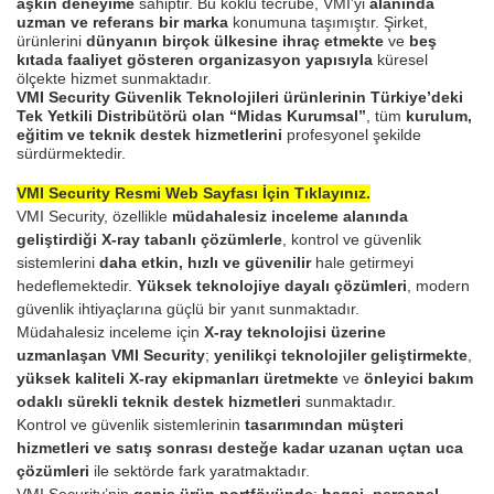
aşkın deneyime
sahiptir. Bu köklü tecrübe, VMI’yi
alanında
uzman ve referans bir marka
konumuna taşımıştır. Şirket,
ürünlerini
dünyanın birçok ülkesine ihraç etmekte
ve
beş
kıtada faaliyet gösteren organizasyon yapısıyla
küresel
ölçekte hizmet sunmaktadır.
VMI Security Güvenlik Teknolojileri ürünlerinin Türkiye’deki
Tek Yetkili Distribütörü olan “Midas Kurumsal”
, tüm
kurulum,
eğitim ve teknik destek hizmetlerini
profesyonel şekilde
sürdürmektedir.
VMI Security Resmi Web Sayfası İçin Tıklayınız.
VMI Security, özellikle
müdahalesiz inceleme alanında
geliştirdiği X-ray tabanlı çözümlerle
, kontrol ve güvenlik
sistemlerini
daha etkin, hızlı ve güvenilir
hale getirmeyi
hedeflemektedir.
Yüksek teknolojiye dayalı çözümleri
, modern
güvenlik ihtiyaçlarına güçlü bir yanıt sunmaktadır.
Müdahalesiz inceleme için
X-ray teknolojisi üzerine
uzmanlaşan VMI Security
;
yenilikçi teknolojiler geliştirmekte
,
yüksek kaliteli X-ray ekipmanları üretmekte
ve
önleyici bakım
odaklı sürekli teknik destek hizmetleri
sunmaktadır.
Kontrol ve güvenlik sistemlerinin
tasarımından müşteri
hizmetleri ve satış sonrası desteğe kadar uzanan uçtan uca
çözümleri
ile sektörde fark yaratmaktadır.
VMI Security’nin
geniş ürün portföyünde
;
bagaj, personel,