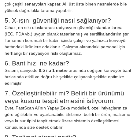
çok çeşitli senaryoları kapsar. AI, üst üste binen nesnelerde bile
yüksek doğrulukla tarama yapabilir.
5. X-ışını güvenliği nasıl sağlanıyor?
Cihaz, en sıkı uluslararası radyasyon güvenliği standartlarına
(IEC, FDA vb.) uygun olarak tasarlanmış ve sertifikalandırılmıştır.
Tamamen korumalı bir kabin içinde çalışır ve yalnızca konveyör
hattındaki ürünlere odaklanır. Çalışma alanındaki personel için
herhangi bir radyasyon riski oluşturmaz.
6. Bant hızı ne kadar?
Sistem, saniyede
0.5 ila 1 metre
arasında değişen konveyör bant
hızlarında etkili ve doğru bir şekilde çalışacak şekilde optimize
edilmiştir.
7. Özelleştirilebilir mi? Belirli bir ürünümü
veya kusuru tespit etmesini istiyorum.
Evet. FastScan AI'nın Yapay Zeka modelleri, özel ihtiyaçlarınıza
göre eğitilebilir ve uyarlanabilir. Ekibimiz, belirli bir ürün, malzeme
veya kusur tipini tespit etmek üzere sistemin özelleştirilmesi
konusunda size destek olabilir.