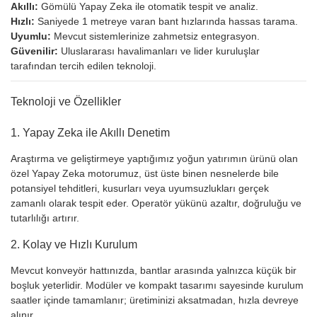
Akıllı:
Gömülü Yapay Zeka ile otomatik tespit ve analiz.
Hızlı:
Saniyede 1 metreye varan bant hızlarında hassas tarama.
Uyumlu:
Mevcut sistemlerinize zahmetsiz entegrasyon.
Güvenilir:
Uluslararası havalimanları ve lider kuruluşlar
tarafından tercih edilen teknoloji.
Teknoloji ve Özellikler
1. Yapay Zeka ile Akıllı Denetim
Araştırma ve geliştirmeye yaptığımız yoğun yatırımın ürünü olan
özel Yapay Zeka motorumuz, üst üste binen nesnelerde bile
potansiyel tehditleri, kusurları veya uyumsuzlukları gerçek
zamanlı olarak tespit eder. Operatör yükünü azaltır, doğruluğu ve
tutarlılığı artırır.
2. Kolay ve Hızlı Kurulum
Mevcut konveyör hattınızda, bantlar arasında yalnızca küçük bir
boşluk yeterlidir. Modüler ve kompakt tasarımı sayesinde kurulum
saatler içinde tamamlanır; üretiminizi aksatmadan, hızla devreye
alınır.