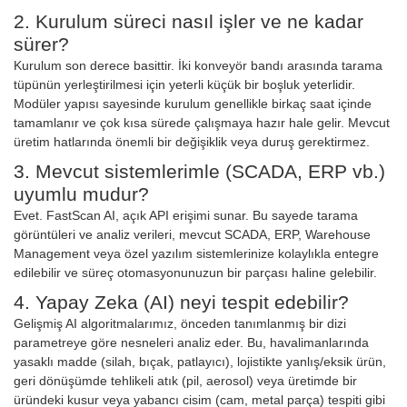
2. Kurulum süreci nasıl işler ve ne kadar
sürer?
Kurulum son derece basittir. İki konveyör bandı arasında tarama
tüpünün yerleştirilmesi için yeterli küçük bir boşluk yeterlidir.
Modüler yapısı sayesinde kurulum genellikle birkaç saat içinde
tamamlanır ve çok kısa sürede çalışmaya hazır hale gelir. Mevcut
üretim hatlarında önemli bir değişiklik veya duruş gerektirmez.
3. Mevcut sistemlerimle (SCADA, ERP vb.)
uyumlu mudur?
Evet. FastScan AI, açık API erişimi sunar. Bu sayede tarama
görüntüleri ve analiz verileri, mevcut SCADA, ERP, Warehouse
Management veya özel yazılım sistemlerinize kolaylıkla entegre
edilebilir ve süreç otomasyonunuzun bir parçası haline gelebilir.
4. Yapay Zeka (AI) neyi tespit edebilir?
Gelişmiş AI algoritmalarımız, önceden tanımlanmış bir dizi
parametreye göre nesneleri analiz eder. Bu, havalimanlarında
yasaklı madde (silah, bıçak, patlayıcı), lojistikte yanlış/eksik ürün,
geri dönüşümde tehlikeli atık (pil, aerosol) veya üretimde bir
üründeki kusur veya yabancı cisim (cam, metal parça) tespiti gibi