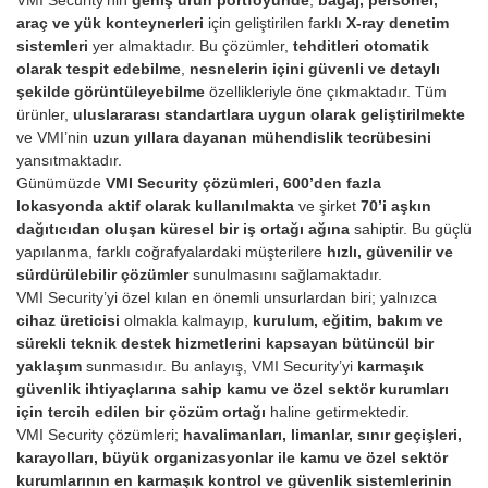
araç ve yük konteynerleri
için geliştirilen farklı
X-ray denetim
sistemleri
yer almaktadır. Bu çözümler,
tehditleri otomatik
olarak tespit edebilme
,
nesnelerin içini güvenli ve detaylı
şekilde görüntüleyebilme
özellikleriyle öne çıkmaktadır. Tüm
ürünler,
uluslararası standartlara uygun olarak geliştirilmekte
ve VMI’nin
uzun yıllara dayanan mühendislik tecrübesini
yansıtmaktadır.
Günümüzde
VMI Security çözümleri, 600’den fazla
lokasyonda aktif olarak kullanılmakta
ve şirket
70’i aşkın
dağıtıcıdan oluşan küresel bir iş ortağı ağına
sahiptir. Bu güçlü
yapılanma, farklı coğrafyalardaki müşterilere
hızlı, güvenilir ve
sürdürülebilir çözümler
sunulmasını sağlamaktadır.
VMI Security’yi özel kılan en önemli unsurlardan biri; yalnızca
cihaz üreticisi
olmakla kalmayıp,
kurulum, eğitim, bakım ve
sürekli teknik destek hizmetlerini kapsayan bütüncül bir
yaklaşım
sunmasıdır. Bu anlayış, VMI Security’yi
karmaşık
güvenlik ihtiyaçlarına sahip kamu ve özel sektör kurumları
için tercih edilen bir çözüm ortağı
haline getirmektedir.
VMI Security çözümleri;
havalimanları, limanlar, sınır geçişleri,
karayolları, büyük organizasyonlar ile kamu ve özel sektör
kurumlarının
en karmaşık kontrol ve güvenlik sistemlerinin