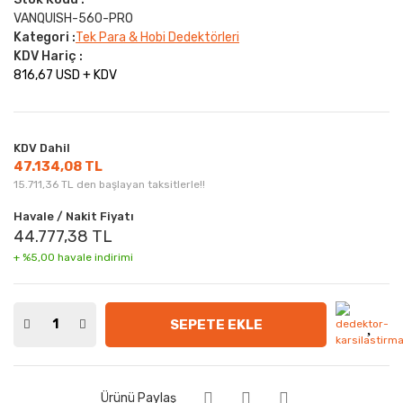
VANQUISH-560-PRO
Kategori :
Tek Para & Hobi Dedektörleri
KDV Hariç :
816,67 USD + KDV
KDV Dahil
47.134,08 TL
15.711,36 TL den başlayan taksitlerle!!
Havale / Nakit Fiyatı
44.777,38 TL
+ %5,00 havale indirimi
SEPETE EKLE
Ürünü Paylaş