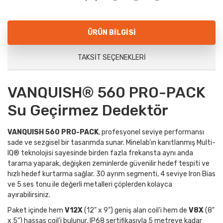
ÜRÜN BILGISI
TAKSIT SEÇENEKLERI
VANQUISH® 560 PRO-PACK
Su Geçirmez Dedektör
VANQUISH 560 PRO-PACK
, profesyonel seviye performansı
sade ve sezgisel bir tasarımda sunar. Minelab’ın kanıtlanmış Multi-
IQ® teknolojisi sayesinde birden fazla frekansta aynı anda
tarama yaparak, değişken zeminlerde güvenilir hedef tespiti ve
hızlı hedef kurtarma sağlar. 30 ayrım segmenti, 4 seviye Iron Bias
ve 5 ses tonu ile değerli metalleri çöplerden kolayca
ayırabilirsiniz.
Paket içinde hem
V12X
(12" x 9") geniş alan coil’i hem de
V8X
(8"
x 5") hassas coil’i bulunur. IP68 sertifikasıyla 5 metreye kadar