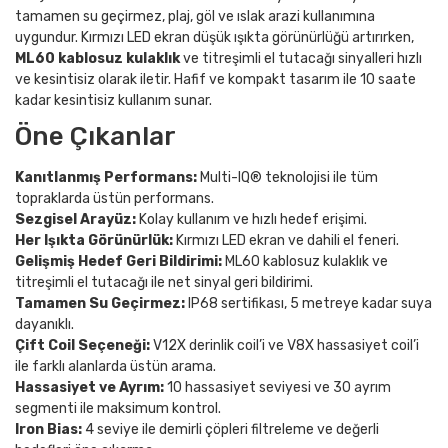
tamamen su geçirmez, plaj, göl ve ıslak arazi kullanımına
uygundur. Kırmızı LED ekran düşük ışıkta görünürlüğü artırırken,
ML60 kablosuz kulaklık
ve titreşimli el tutacağı sinyalleri hızlı
ve kesintisiz olarak iletir. Hafif ve kompakt tasarım ile 10 saate
kadar kesintisiz kullanım sunar.
Öne Çıkanlar
Kanıtlanmış Performans:
Multi-IQ® teknolojisi ile tüm
topraklarda üstün performans.
Sezgisel Arayüz:
Kolay kullanım ve hızlı hedef erişimi.
Her Işıkta Görünürlük:
Kırmızı LED ekran ve dahili el feneri.
Gelişmiş Hedef Geri Bildirimi:
ML60 kablosuz kulaklık ve
titreşimli el tutacağı ile net sinyal geri bildirimi.
Tamamen Su Geçirmez:
IP68 sertifikası, 5 metreye kadar suya
dayanıklı.
Çift Coil Seçeneği:
V12X derinlik coil’i ve V8X hassasiyet coil’i
ile farklı alanlarda üstün arama.
Hassasiyet ve Ayrım:
10 hassasiyet seviyesi ve 30 ayrım
segmenti ile maksimum kontrol.
Iron Bias:
4 seviye ile demirli çöpleri filtreleme ve değerli