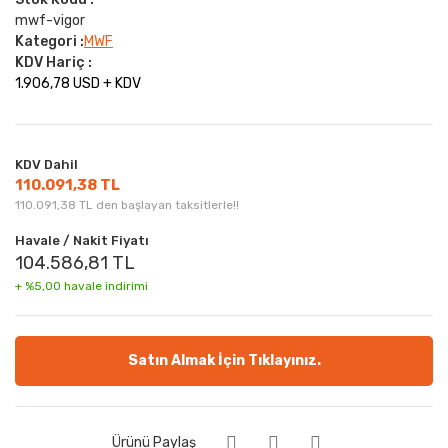
mwf-vigor
Kategori :
MWF
KDV Hariç :
1.906,78 USD + KDV
KDV Dahil
110.091,38 TL
110.091,38 TL den başlayan taksitlerle!!
Havale / Nakit Fiyatı
104.586,81 TL
+ %5,00 havale indirimi
Satın Almak İçin Tıklayınız.
Ürünü Paylaş