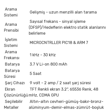
Arama
Gelişmiş - uzun menzilli alan tarama
Sistemi
Sayısal frekans - sinyal işleme
Arama
(DFSP)/Hedeflerin elektro statik alanlarını
Prensibi
belirleme
İşletim
MICROCNTRLLER PIC18 & ARM 7
Sistemi
Arama
1 kHz - 30 kHz
Frekansı
Batarya
3.7 V Li-on 800 mAh
Batarya
5 Saat
Süresi
Şarj Cihazı
9 volt - 2 amp / 2 saat şarj süresi
Ekran
TFT Renkli ekran 3.2'', 65536 Renk, 48
Çözünürlüğü
mHz, CDMA GPU
Seçilebilir
Altın-altın cevheri-gümüş-bakır-bronz-
Metaller
alüminyum-demir-elmas-zümrüt-boşluk