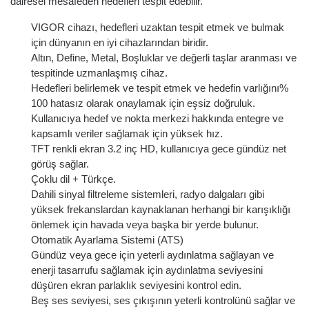
dairesel mesafeden hedefleri tespit edebilir.
VIGOR cihazı, hedefleri uzaktan tespit etmek ve bulmak
için dünyanın en iyi cihazlarından biridir.
Altın, Define, Metal, Boşluklar ve değerli taşlar aranması ve
tespitinde uzmanlaşmış cihaz.
Hedefleri belirlemek ve tespit etmek ve hedefin varlığını%
100 hatasız olarak onaylamak için eşsiz doğruluk.
Kullanıcıya hedef ve nokta merkezi hakkında entegre ve
kapsamlı veriler sağlamak için yüksek hız.
TFT renkli ekran 3.2 inç HD, kullanıcıya gece gündüz net
görüş sağlar.
Çoklu dil + Türkçe.
Dahili sinyal filtreleme sistemleri, radyo dalgaları gibi
yüksek frekanslardan kaynaklanan herhangi bir karışıklığı
önlemek için havada veya başka bir yerde bulunur.
Otomatik Ayarlama Sistemi (ATS)
Gündüz veya gece için yeterli aydınlatma sağlayan ve
enerji tasarrufu sağlamak için aydınlatma seviyesini
düşüren ekran parlaklık seviyesini kontrol edin.
Beş ses seviyesi, ses çıkışının yeterli kontrolünü sağlar ve