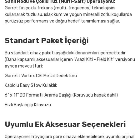
Sahil Modu ve Çoklu Tuz (Multi-Salt) Operasyonu:
Garrett’ın çoklu frekans (multi-frequency) teknolojisini
kullanarak tuzlu su, ıslak kum ve yoğun mineralli zorlu koşullarda
pürüzsüz performans ve doğru hedef tanımlaması sağlar.
Standart Paket İçeriği
Bu standart cihaz paketi aşağıdaki donanımları içermektedir
(Daha kapsamlı aksesuarlar içeren "Arazi Kiti - Field Kit" versiyonu
ayrıca mevcuttur):
Garrett Vortex CSI Metal Dedektörü
Kablolu Easy Stow Kulaklık
6” x 11” DD Formatlı Arama Başlığı (Koruyucu kapak dahil)
Hızlı Başlangıç Kılavuzu
Uyumlu Ek Aksesuar Seçenekleri
Operasyonel ihtiyaçlara göre cihaza eklenebilecek uyumlu orijinal