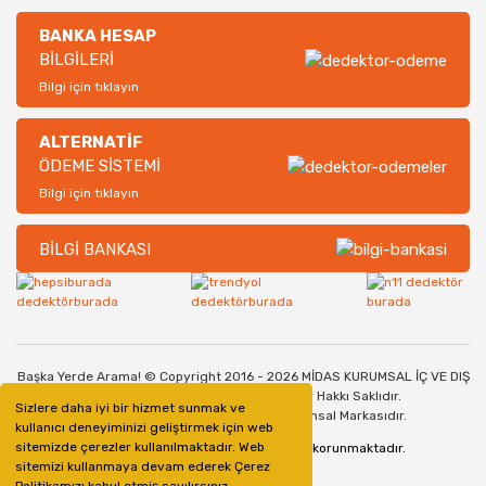
BANKA HESAP
BİLGİLERİ
Bilgi için tıklayın
ALTERNATİF
ÖDEME SİSTEMİ
Bilgi için tıklayın
BİLGİ BANKASI
Başka Yerde Arama! © Copyright 2016 - 2026 MİDAS KURUMSAL İÇ VE DIŞ
TİCARET SANAYİ LİMİTED ŞİRKETİ. Her Hakkı Saklıdır.
Sizlere daha iyi bir hizmet sunmak ve
Dedektorburada.com, bir Midas Kurumsal Markasıdır.
kullanıcı deneyiminizi geliştirmek için web
sitemizde çerezler kullanılmaktadır. Web
128bit SSL Güvenlik Sertifikası ile korunmaktadır.
sitemizi kullanmaya devam ederek Çerez