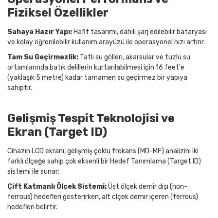
Fiziksel Özellikler
Sahaya Hazır Yapı:
Hafif tasarımı, dahili şarj edilebilir bataryası
ve kolay öğrenilebilir kullanım arayüzü ile operasyonel hızı artırır.
Tam Su Geçirmezlik:
Tatlı su gölleri, akarsular ve tuzlu su
ortamlarında batık delillerin kurtarılabilmesi için 16 feet'e
(yaklaşık 5 metre) kadar tamamen su geçirmez bir yapıya
sahiptir.
Gelişmiş Tespit Teknolojisi ve
Ekran (Target ID)
Cihazın LCD ekranı, gelişmiş çoklu frekans (MD-MF) analizini iki
farklı ölçeğe sahip çok eksenli bir Hedef Tanımlama (Target ID)
sistemi ile sunar:
Çift Katmanlı Ölçek Sistemi:
Üst ölçek demir dışı (non-
ferrous) hedefleri gösterirken, alt ölçek demir içeren (ferrous)
hedefleri belirtir.