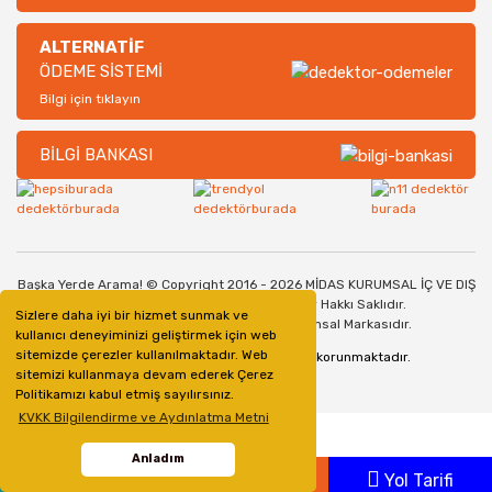
ALTERNATİF
ÖDEME SİSTEMİ
Bilgi için tıklayın
BİLGİ BANKASI
Başka Yerde Arama! © Copyright 2016 - 2026 MİDAS KURUMSAL İÇ VE DIŞ
TİCARET SANAYİ LİMİTED ŞİRKETİ. Her Hakkı Saklıdır.
Sizlere daha iyi bir hizmet sunmak ve
Dedektorburada.com, bir Midas Kurumsal Markasıdır.
kullanıcı deneyiminizi geliştirmek için web
sitemizde çerezler kullanılmaktadır. Web
128bit SSL Güvenlik Sertifikası ile korunmaktadır.
sitemizi kullanmaya devam ederek Çerez
Politikamızı kabul etmiş sayılırsınız.
KVKK Bilgilendirme ve Aydınlatma Metni
Anladım
Whatsapp
Ara
Yol Tarifi
ile
ideasoft
e-