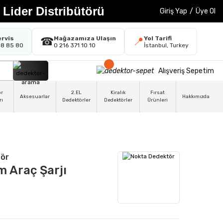
 Lider Distribütörü
Giriş Yap
/
Üye Ol
ervis
Mağazamıza Ulaşın
Yol Tarifi
☎
📍
48 85 80
0 216 371 10 10
İstanbul, Turkey
Alışveriş Sepetim
ör
2.EL
Kiralık
Fırsat
Aksesuarlar
Hakkımızda
rı
Dedektörler
Dedektörler
Ürünleri
ör
m Araç Şarjı