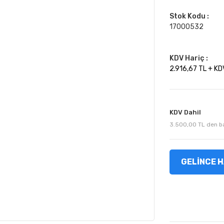
Stok Kodu :
17000532
KDV Hariç :
2.916,67 TL + KD
KDV Dahil
3.500,00 TL den baş
GELİNCE H