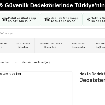
& Güvenlik Dedektörlerinde Türkiye’nin
Mobil ve Whatsapp
Mobil ve Whatsapp
Teknik S
☎
☎
⚙️
90 542 248 10 10
90 542 248 80 80
90 542 2
 Scuba
Alan Tarama
Yeraltı Görüntüleme
Endüstriyel
Dedekt
rü
Cihazları
Sistemleri
Dedektörler
Başlıkla
uarları
Jeosistem Araç Şarjı
Nokta Dedekt
Jeosiste