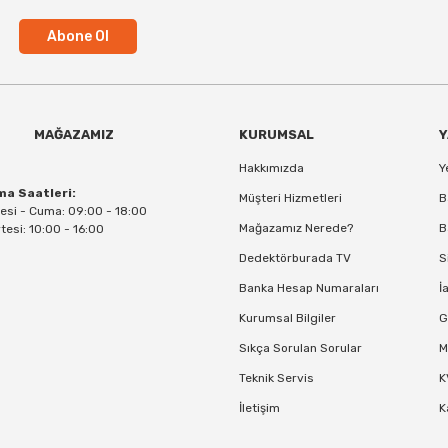
Abone Ol
MAĞAZAMIZ
KURUMSAL
Y
Hakkımızda
Y
ma Saatleri:
Müşteri Hizmetleri
B
esi - Cuma: 09:00 - 18:00
Mağazamız Nerede?
B
esi: 10:00 - 16:00
Dedektörburada TV
S
Banka Hesap Numaraları
İ
Kurumsal Bilgiler
G
Sıkça Sorulan Sorular
M
Teknik Servis
K
İletişim
K