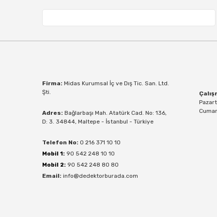
Firma:
Midas Kurumsal İç ve Dış Tic. San. Ltd.
Şti.
Çalış
Pazart
Cumart
Adres:
Bağlarbaşı Mah. Atatürk Cad. No: 136,
D: 3. 34844, Maltepe - İstanbul - Türkiye
Telefon No:
0 216 371 10 10
Mobil 1:
90 542 248 10 10
Mobil 2:
90 542 248 80 80
Email:
info@dedektorburada.com