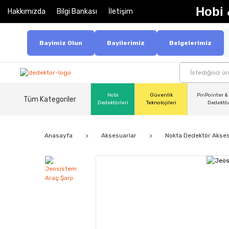
Hobi 
Hakkımızda
Bilgi Bankası
İletişim
Bayimiz Olun
Bayilerimiz
Belgelerimiz
Hobi
Güvenlik
PinPointer &
Tüm Kategoriler
Dedektörleri
Teknolojileri
Dedektö
Anasayfa
Aksesuarlar
Nokta Dedektör Akses