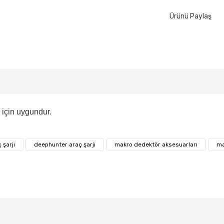
Ürünü Paylaş
 için uygundur.
 şarjı
deephunter araç şarjı
makro dedektör aksesuarları
ma