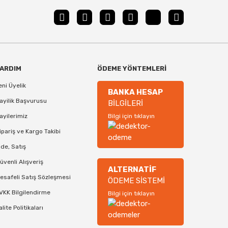
ARDIM
ÖDEME YÖNTEMLERİ
eni Üyelik
BANKA HESAP
ayilik Başvurusu
BİLGİLERİ
ayilerimiz
Bilgi için tıklayın
ipariş ve Kargo Takibi
ade, Satış
üvenli Alışveriş
ALTERNATİF
esafeli Satış Sözleşmesi
ÖDEME SİSTEMİ
VKK Bilgilendirme
Bilgi için tıklayın
alite Politikaları