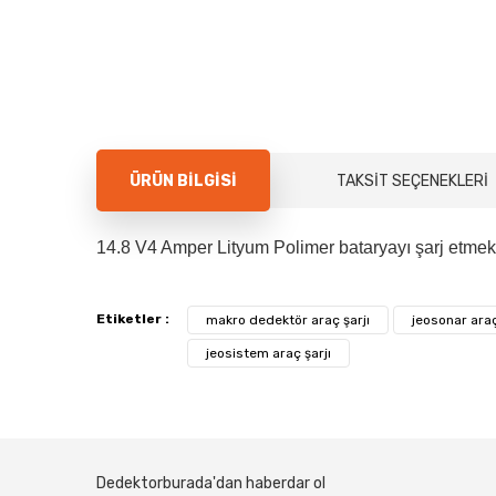
ÜRÜN BILGISI
TAKSIT SEÇENEKLERI
14.8 V4 Amper Lityum Polimer bataryayı şarj etmek
Etiketler :
makro dedektör araç şarjı
jeosonar araç
jeosistem araç şarjı
Dedektorburada'dan haberdar ol